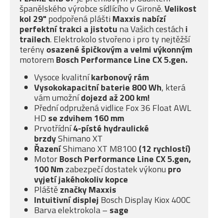
španělského výrobce sídlícího v Gironě.
Velikost
kol 29"
podpořená plášti
Maxxis nabízí
perfektní trakci a jistotu
na Vašich cestách
i
trailech
. Elektrokolo stvořeno i pro ty nejtěžší
terény
osazené špičkovým a velmi
výkonným
motorem
Bosch Performance Line CX 5.gen
.
Vysoce kvalitní
karbonový rám
Vysokokapacitní baterie 800 Wh
, která
vám umožní
dojezd až 200 km!
Přední odpružená vidlice
Fox 36 Float AWL
HD
se
zdvihem 160 mm
Prvotřídní
4-písté
hydraulické
brzdy
Shimano XT
Řazení
Shimano XT M8100
(12 rychlostí)
Motor
Bosch Performance Line CX 5.gen,
100 Nm
zabezpečí dostatek výkonu
pro
vyjetí jakéhokoliv kopce
Pláště
značky Maxxis
Intuitivní displej
Bosch Display Kiox 400C
Barva elektrokola –
sage