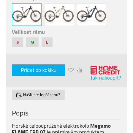
Velikost rámu
S
M
L
Přidat do košíku
Jak nakoupit?
Našli jste lepší cenu?
Popis
Horské celoodpružené elektrokolo
Megamo
FLAME CRB 07
je prémiovým produktem