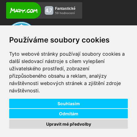
Používáme soubory cookies
Tyto webové stránky používají soubory cookies a
další sledovací nástroje s cílem vylepšení
uživatelského prostředí, zobrazení
VIP servis
Testovací trať
přizpůsobeného obsahu a reklam, analýzy
na zakoupená
možnost vyzkoušet si
návštěvnosti webových stránek a zjištění zdroje
elektrokola
elektrokola
návštěvnosti.
Doprava ZDARMA
Dodání do 24h
pro objednávky nad 1600
zboží skladem při
Kč
objednání do 14:00
Souhlasím
Odmítám
Upravit mé předvolby
Copyright © 2026 DD PNEU s.r.o. Všechna práva vyhrazena.
bb9
Designed by