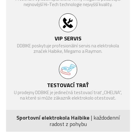
Shimano Deore XT M8100
ŘAZENÍ
nejnovější Hi-Tech technologie nejvyšší kvality.
Shadow Plus, 12-rychlostí
Shimano Deore M6100 Speed
ŘADÍCÍ PÁČKA
Rapidfire Plus
KAZETOVÝ
VIP SERVIS
PASTOREK
Shimano M6100, 10-51 zubů
DDBIKE poskytuje profesionální servis na elektrokola
(ZADNÍ)
značek Haibike, Megamo a Raymon.
ŘETĚZ
Shimano M6100
PŘEVODNÍK
FSA Bosch
BRZDOVÁ
Shimano XT BR-M8220
TESTOVACÍ TRAŤ
PÁČKA
U prodejny DDBIKE je jedinečná testovací trať „CIHELNA“,
BRZDA
Shimano XT BR-M8220, 203
na které si může zákazník elektrokolo otestovat.
(PŘEDNÍ)
mm, 4-pístová kotoučová brzda
BRZDA
Shimano XT BR-M8220, 203
Sportovní elektrokola Haibike
| každodenní
(ZADNÍ)
mm, 4-pístová kotoučová brzda
radost z pohybu
F: Maxxis 29 x 2.5 Assegai / R:
PLÁŠTĚ