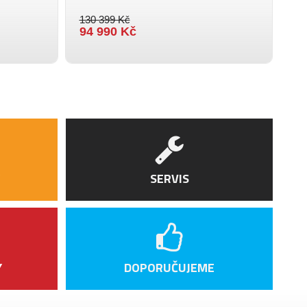
130 399 Kč
3 
94 990 Kč
3 
SERVIS
Y
DOPORUČUJEME