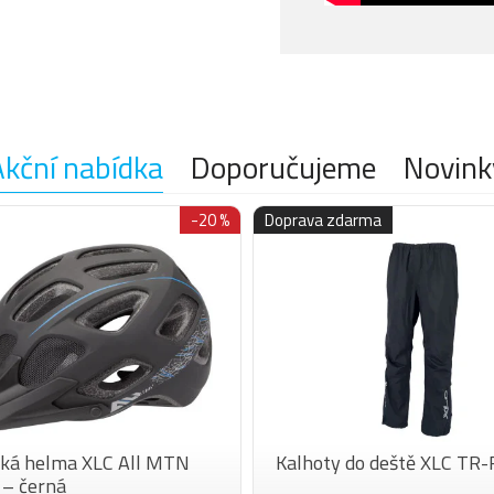
Akční nabídka
Doporučujeme
Novink
-20 %
Doprava zdarma
ická helma XLC All MTN
Kalhoty do deště XLC TR
– černá