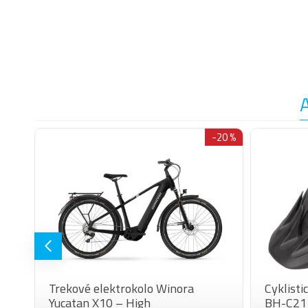
-30 %
-20 %
Trekové elektrokolo Winora
Cyklist
Yucatan X10 – High
BH-C21 