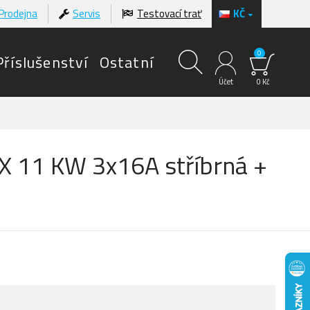
Prodejna
Servis
Testovací trať
KČ
0
Příslušenství
Ostatní
Účet
0 Kč
X 11 KW 3x16A stříbrná +