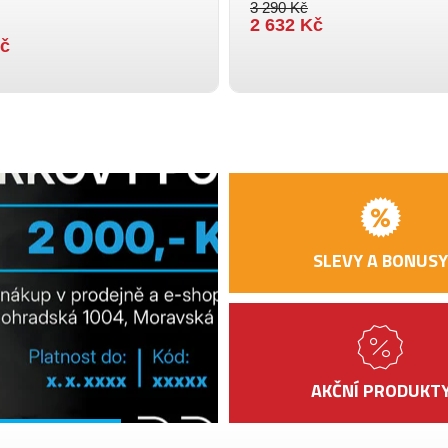
3 290 Kč
2 632 Kč
Kč
SLEVY A BONUSY
AKČNÍ PRODUKT