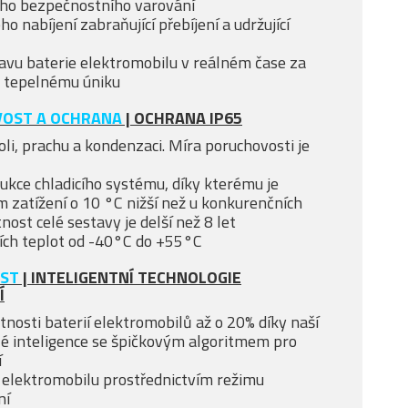
ho bezpečnostního varování
 nabíjení zabraňující přebíjení a udržující
avu baterie elektromobilu v reálném čase za
 tepelnému úniku
VOST A OCHRANA
| OCHRANA IP65
oli, prachu a kondenzaci. Míra poruchovosti je
rukce chladicího systému, díky kterému je
m zatížení o 10 °C nižší než u konkurenčních
nost celé sestavy je delší než 8 let
ch teplot od -40°C do +55°C
OST
| INTELIGENTNÍ TECHNOLOGIE
Í
tnosti baterií elektromobilů až o 20% díky naší
lé inteligence se špičkovým algoritmem pro
í
 elektromobilu prostřednictvím režimu
ní