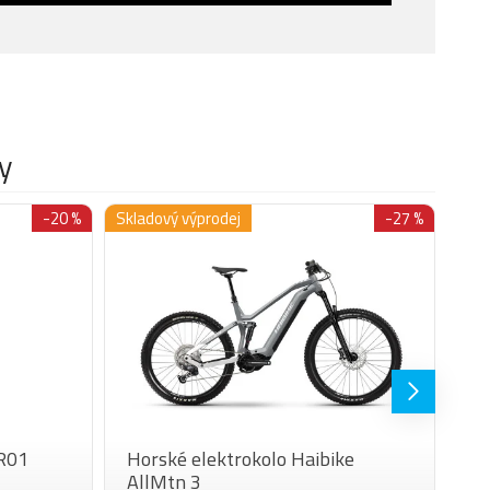
y
-20 %
Skladový výprodej
-27 %
Dop
-R01
Horské elektrokolo Haibike
Cy
AllMtn 3
M