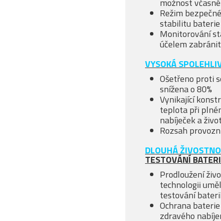
možnost včasné
Režim bezpečného
stabilitu baterie
Monitorování st
účelem zabránit
VYSOKÁ SPOLEHLI
Ošetřeno proti s
snížena o 80%
Vynikající konst
teplota při plné
nabíječek a život
Rozsah provozní
DLOUHÁ ŽIVOSTN
TESTOVÁNÍ BATERI
Prodloužení živo
technologii umě
testování bateri
Ochrana baterie
zdravého nabíje