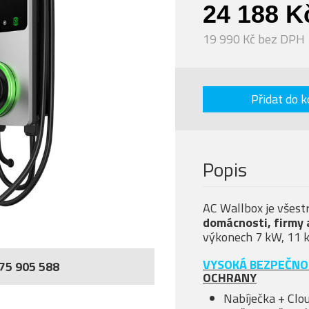
24 188 K
19 990 Kč bez DPH
Přidat do k
Popis
AC Wallbox je všest
domácnosti, firmy 
výkonech 7 kW, 11 
VYSOKÁ BEZPEČNO
75 905 588
OCHRANY
Nabíječka + Clo