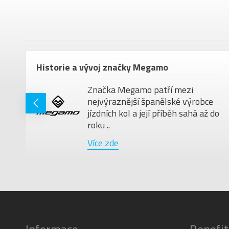
em
Historie a vývoj značky Megamo
Značka Megamo patří mezi
nejvýraznější španělské výrobce
jízdních kol a její příběh sahá až do
roku ..
Více zde