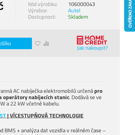
č
Kód výrobku:
106000043
Výrobce:
Autel
Dostupnost:
Skladem
ošíku
Jak nakoupit?
ranná AC nabíječka elektromobilů určená
pro
a operátory nabíjecích stanic
. Dodává se ve
kW a 22 kW včetně kabelu.
ST
| VÍCESTUPŇOVÁ TECHNOLOGIE
ud BMS + analýza dat vozidla v reálném čase –