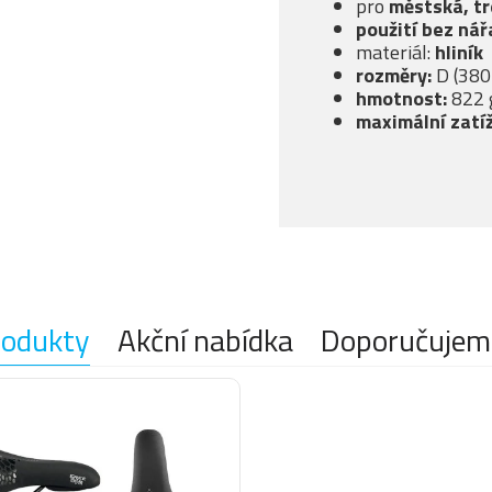
pro
městská, tr
použití bez nář
materiál:
hliník
rozměry:
D (38
hmotnost:
822 
maximální zatíž
rodukty
Akční nabídka
Doporučujem