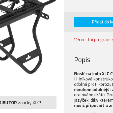
Přidat do k
Věrnostní program:
Popis
Nosič na kolo XLC 
Hliníková konstrukc
odolná proti korozi
mnohem odolnější
ocelového drátu. Pru
jazýček, díky které
RIBUTOR
značky XLC!
nosič připevnit a z