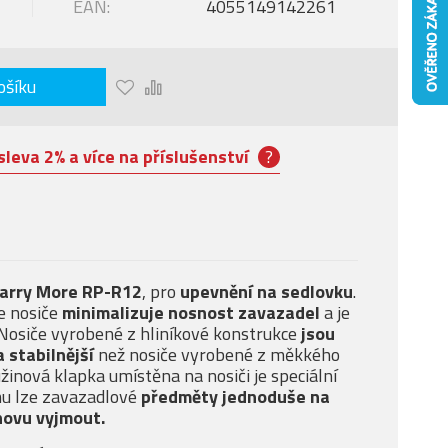
EAN:
4055149142261
ošíku
sleva 2% a více na příslušenství
?
Carry More RP-R12
, pro
upevnění na sedlovku
.
e nosiče
minimalizuje nosnost zavazadel
a je
. Nosiče vyrobené z hliníkové konstrukce
jsou
a stabilnější
než nosiče vyrobené z měkkého
žinová klapka umístěna na nosiči je speciální
mu lze zavazadlové
předměty jednoduše na
novu vyjmout.