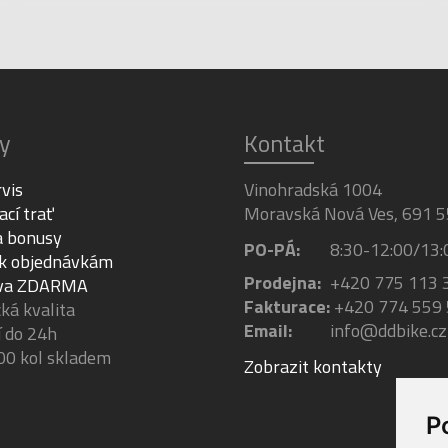
y
Kontakt
rvis
Vinohradská 1004
ací trať
Moravská Nová Ves, 691 5
a bonusy
PO-PÁ:
8:30-12:00/13:
 k objednávkám
Prodejna:
+420 775 113 
va ZDARMA
Fakturace:
+420 774 559
á kvalita
Email:
info@ddbike.cz
 do 24h
00 kol skladem
Zobrazit kontakty
P