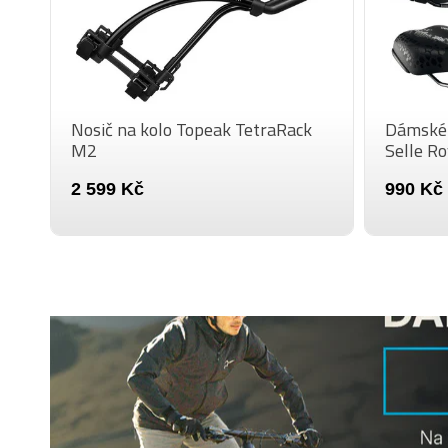
Nosič na kolo Topeak TetraRack
Dámské g
M2
Selle Ro
2 599 Kč
990 Kč