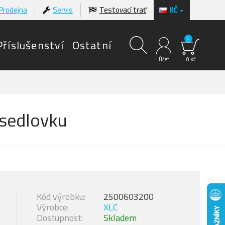
Prodejna
Servis
Testovací trať
KČ
0
Příslušenství
Ostatní
Účet
0 Kč
 sedlovku
Kód výrobku:
2500603200
Výrobce:
XLC
Dostupnost:
Skladem