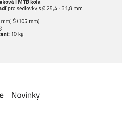
eková i MTB kola
adí
pro sedlovky s Ø 25,4 - 31,8 mm
0 mm) Š (105 mm)
g
ení:
10 kg
e
Novinky