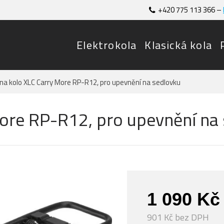
+420 775 113 366 –
Elektrokola
Klasická kola
 na kolo XLC Carry More RP-R12, pro upevnění na sedlovku
More RP-R12, pro upevnění na
1 090 Kč
901 Kč bez DPH