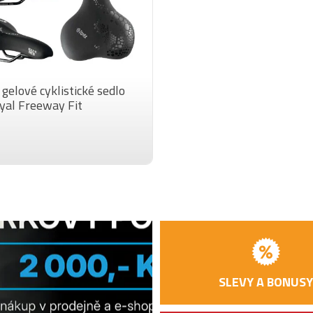
elové cyklistické sedlo
yal Freeway Fit
SLEVY A BONUSY