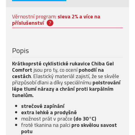
Věrnostní program:
sleva 2% a více na
příslušenství
?
Popis
Krátkoprsté cyklistické rukavice Chiba Gel
Comfort
jsou
pro ty, co ocení
pohodlí na
cestách
. Elastický materiál zajistí, že se skvěle
přizpůsobí dlani a díky speciálnímu
polstrování
lépe tlumí nárazy a chrání proti karpálním
tunelům.
strečové zapínání
extra lehké a prodyšné
možnost prát v pračce
(do 30°C)
froté tkanina na palci
pro skvělou savost
potu