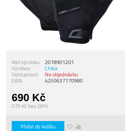
Kód výrobku:
2018901201
Výrobce:
Chiba
Dostupnost:
Na objednávku
EAN:
4250637170980
690 Kč
570 Kč bez DPH
Přidat do košíku