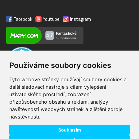
Facebook
Youtube
Instagram
Používáme soubory cookies
Tyto webové stránky používají soubory cookies a
další sledovací nástroje s cílem vylepšení
uživatelského prostředí, zobrazení
VIP servis
Testovací trať
přizpůsobeného obsahu a reklam, analýzy
na zakoupená
možnost vyzkoušet si
návštěvnosti webových stránek a zjištění zdroje
elektrokola
elektrokola
návštěvnosti.
Doprava ZDARMA
Dodání do 24h
pro objednávky nad 1600
zboží skladem při
Kč
objednání do 14:00
Souhlasím