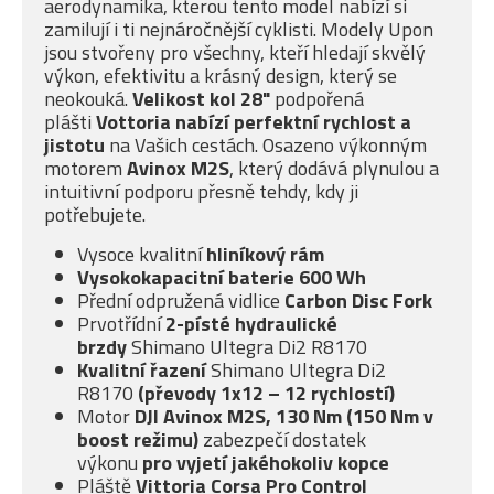
aerodynamika, kterou tento model nabízí si
zamilují i ti nejnáročnější cyklisti. Modely Upon
jsou stvořeny pro všechny, kteří hledají skvělý
výkon, efektivitu a krásný design, který se
neokouká.
Velikost kol 28"
podpořená
plášti
Vottoria nabízí
perfektní rychlost a
jistotu
na Vašich cestách. Osazeno výkonným
motorem
Avinox M2S
, který dodává plynulou a
intuitivní podporu přesně tehdy, kdy ji
potřebujete.
Vysoce kvalitní
hliníkový rám
Vysokokapacitní baterie 600 Wh
Přední odpružená vidlice
Carbon Disc Fork
Prvotřídní
2-písté
hydraulické
brzdy
Shimano Ultegra Di2 R8170
Kvalitní řazení
Shimano Ultegra Di2
R8170
(převody 1x12 – 12 rychlostí)
Motor
DJI Avinox M2S, 130 Nm (150 Nm v
boost režimu)
zabezpečí dostatek
výkonu
pro vyjetí jakéhokoliv kopce
Pláště
Vittoria Corsa Pro Control