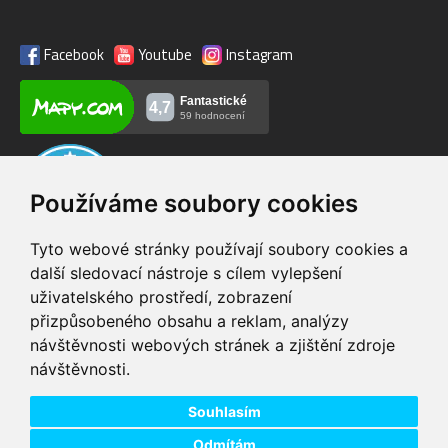
Facebook
Youtube
Instagram
Používáme soubory cookies
Tyto webové stránky používají soubory cookies a
další sledovací nástroje s cílem vylepšení
uživatelského prostředí, zobrazení
VIP servis
Testovací trať
přizpůsobeného obsahu a reklam, analýzy
na zakoupená
možnost vyzkoušet si
návštěvnosti webových stránek a zjištění zdroje
elektrokola
elektrokola
návštěvnosti.
Doprava ZDARMA
Dodání do 24h
pro objednávky nad 1600
zboží skladem při
Kč
objednání do 14:00
Souhlasím
Odmítám