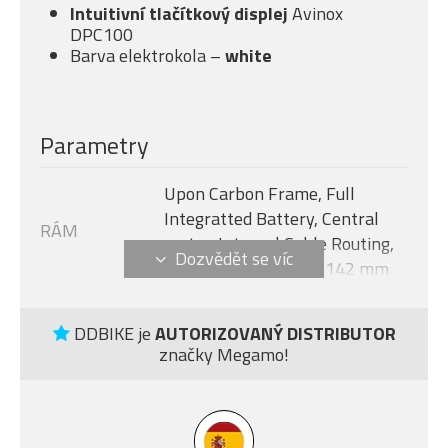
Intuitivní tlačítkový displej
Avinox
DPC100
Barva elektrokola –
white
Parametry
Upon Carbon Frame, Full
Integratted Battery, Central
RÁM
motor, Internal Cable Routing,
Flat Mount Disc 12 x 142 mm
Avinox M2S, 130 Nm + boost -
MOTOR
150 Nm (1300 W)
DDBIKE je
AUTORIZOVANÝ DISTRIBUTOR
značky Megamo!
Velikost rámu
L
AVINOX DPC100, 2-inch OLED
DISPLEJ
display
Modelový rok
2027