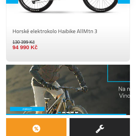
VELIKOST KOL
28"
Barva
White
Horské elektrokolo Haibike AllMtn 3
130 399 Kč
94 990 Kč