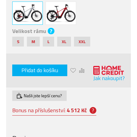
Velikost rámu
?
S
M
L
XL
XXL
Přidat do košíku
Jak nakoupit?
Našli jste lepší cenu?
Bonus na příslušenství:
4 512 Kč
?