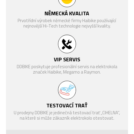
Pouzdra a držáky na
SLOŽENÍ
Zámky
telefony
SEDLO
Selle Royal Essenza
NĚMECKÁ KVALITA
Dropper-Post Remote,
Prvotřídní výrobek německé firmy Haibike používající
SEDLOVKA
nejnovější Hi-Tech technologie nejvyšší kvality.
patentní, 34,9 mm, hliník
VP VPE-461 mit Reflektor,
PEDÁLY
hliník
SVĚTLOMET
Litemove SE-90, 90 lux
VIP SERVIS
Gripy a rukojeti
Nosiče kol na auto
ZADNÍ SVĚTLO
Spanninga Aerline 2.0 Brake
DDBIKE poskytuje profesionální servis na elektrokola
značek Haibike, Megamo a Raymon.
Easylife luggage carrier
NOSIČ
system, MIK
BLATNÍKY
Curana Apollo 70, hliník
STOJAN
Ursus Mooi, nastavitelný
TESTOVACÍ TRAŤ
HMOTNOST
27 kg
U prodejny DDBIKE je jedinečná testovací trať „CIHELNA“,
Helmy
Brýle
na které si může zákazník elektrokolo otestovat.
MAX.
HMOTNOST
150 kg
JEZDCE