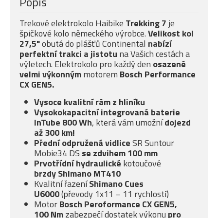
Popis
Trekové elektrokolo Haibike
Trekking 7
je
špičkové kolo německého výrobce.
Velikost kol
27,5"
obutá do plášťů Continental
nabízí
perfektní trakci a jistotu
na Vašich cestách a
výletech. Elektrokolo pro každý den
osazené
velmi
výkonným
motorem
Bosch Performance
CX GEN5.
Vysoce kvalitní rám z hliníku
Vysokokapacitní integrovaná baterie
InTube 800 Wh
, která vám umožní
dojezd
až 300 km!
Přední odpružená
vidlice
SR Suntour
Mobie34 DS
se zdvihem 100 mm
Prvotřídní hydraulické
kotoučové
brzdy
Shimano MT410
Kvalitní řazení
Shimano Cues
U6000
(převody 1x11 – 11 rychlostí)
Motor
Bosch Peroformance CX GEN5,
100 Nm
zabezpečí dostatek výkonu
pro