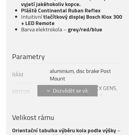
vyjetí jakéhokoliv kopce.
Pláště Continental Ruban Reflex
Intuitivní
tlačítkový displej Bosch Kiox 300
+ LED Remote
Barva elektrokola –
grey/red/blue
Parametry
aluminium, disc brake Post
RÁM
Mount
Bosch Performance CX GEN5,
MOTOR
750W, 100Nm, 25km/h
DISPLEJ
Bosch Kiox 300 + LED Remote
Modelový rok
2025
Velikost rámu
BATERIE
Bosch PowerTube 800Wh
Orientační tabulka výběru kola podle výšky
–
NABÍJEČKA
Bosch Standard Charger 4A