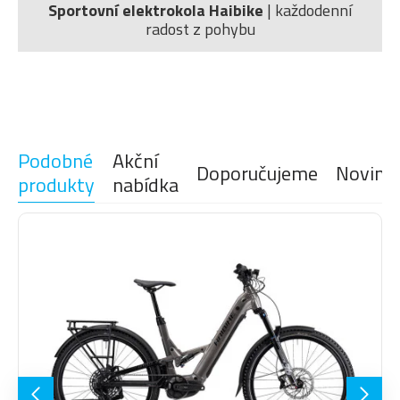
Sportovní elektrokola Haibike
| každodenní
VELIKOST KOL
27.5"
radost z pohybu
Bundy, mikiny a
Rukavice
pláštěnky
Podobné
Akční
Doporučujeme
Novink
produkty
nabídka