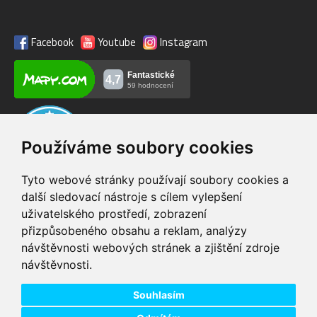
Facebook
Youtube
Instagram
Používáme soubory cookies
Tyto webové stránky používají soubory cookies a
další sledovací nástroje s cílem vylepšení
uživatelského prostředí, zobrazení
VIP servis
Testovací trať
přizpůsobeného obsahu a reklam, analýzy
na zakoupená
možnost vyzkoušet si
návštěvnosti webových stránek a zjištění zdroje
elektrokola
elektrokola
návštěvnosti.
Doprava ZDARMA
Dodání do 24h
pro objednávky nad 1600
zboží skladem při
Kč
objednání do 14:00
Souhlasím