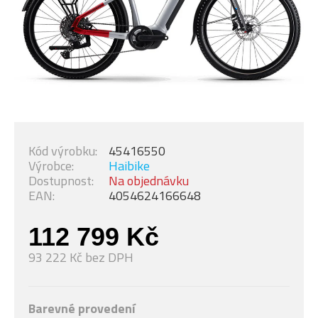
Kód výrobku:
45416550
Výrobce:
Haibike
Dostupnost:
Na objednávku
EAN:
4054624166648
112 799 Kč
93 222 Kč bez DPH
Barevné provedení