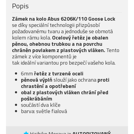
Popis
Zámek na kolo Abus 6206K/110 Goose Lock
se díky speciální technologii přizpůsobí
požadovanému tvaru a jednoduše se obmotá
kolem rámu kola.
Ocelový řetěz je obalen
pěnou, ohebnou trubkou a na povrchu
chráněn povlakem z plastových vláken.
Tento
zámek z více komponentů je
tak ideální variantou pro bezpečí vašeho kola.
6mm
řetěz z tvrzené oceli
pěnová výplň
slouží jako ochrana
proti
chrastění a opotřebení
obal z plastových vláken chrání před
poškrábání
m
součástí dva klíče
barva: světle fialová
Haibike Morava je
AUTORIZOVANÝ