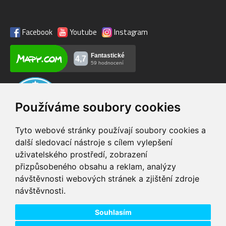
Facebook
Youtube
Instagram
Používáme soubory cookies
Tyto webové stránky používají soubory cookies a
další sledovací nástroje s cílem vylepšení
uživatelského prostředí, zobrazení
VIP servis
Testovací trať
přizpůsobeného obsahu a reklam, analýzy
na zakoupená
možnost vyzkoušet si
návštěvnosti webových stránek a zjištění zdroje
elektrokola
elektrokola
návštěvnosti.
Doprava ZDARMA
Dodání do 24h
pro objednávky nad 1600
zboží skladem při
Kč
objednání do 14:00
Souhlasím