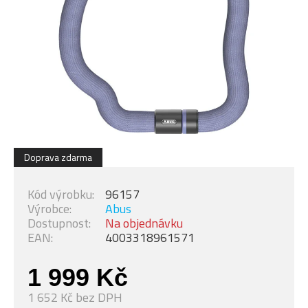
Doprava zdarma
Kód výrobku:
96157
Výrobce:
Abus
Dostupnost:
Na objednávku
EAN:
4003318961571
1 999 Kč
1 652 Kč bez DPH