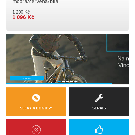
modrá/červená/bílá
1 290 Kč
1 096 Kč
ZOBRAZIT
SLEVY A BONUSY
SERVIS