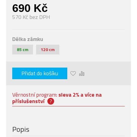
690 Kč
570 Kč bez DPH
Délka zámku
85 cm
120 cm
Přidat do košíku
Věrnostní program:
sleva 2% a více na
příslušenství
?
Popis