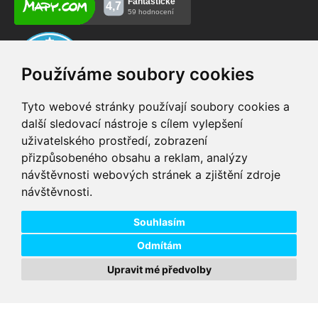
Používáme soubory cookies
Tyto webové stránky používají soubory cookies a
další sledovací nástroje s cílem vylepšení
uživatelského prostředí, zobrazení
VIP servis
Testovací trať
přizpůsobeného obsahu a reklam, analýzy
na zakoupená
možnost vyzkoušet si
návštěvnosti webových stránek a zjištění zdroje
elektrokola
elektrokola
návštěvnosti.
Doprava ZDARMA
Dodání do 24h
pro objednávky nad 1600
zboží skladem při
Kč
objednání do 14:00
Souhlasím
Odmítám
Upravit mé předvolby
Copyright © 2026 DD PNEU s.r.o. Všechna práva vyhrazena.
bb9
Designed by