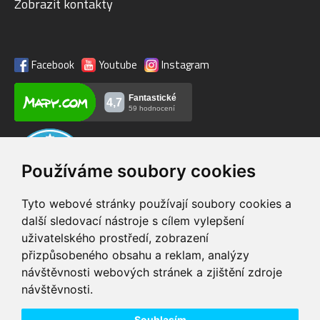
Zobrazit kontakty
Facebook
Youtube
Instagram
Používáme soubory cookies
Tyto webové stránky používají soubory cookies a
další sledovací nástroje s cílem vylepšení
uživatelského prostředí, zobrazení
VIP servis
Testovací trať
přizpůsobeného obsahu a reklam, analýzy
na zakoupená
možnost vyzkoušet si
návštěvnosti webových stránek a zjištění zdroje
elektrokola
elektrokola
návštěvnosti.
Doprava ZDARMA
Dodání do 24h
pro objednávky nad 1600
zboží skladem při
Souhlasím