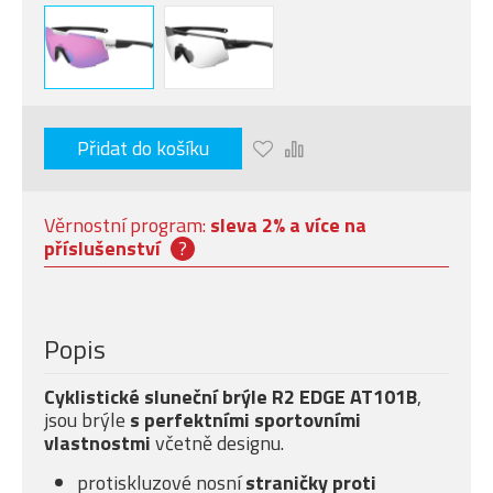
Přidat do košíku
Věrnostní program:
sleva 2% a více na
příslušenství
?
Popis
Cyklistické sluneční brýle R2 EDGE AT101B
,
jsou brýle
s perfektními sportovními
vlastnostmi
včetně designu.
protiskluzové nosní
straničky proti