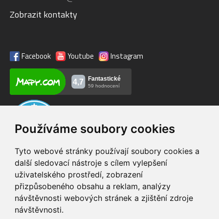
Zobrazit kontakty
Facebook
Youtube
Instagram
Používáme soubory cookies
Tyto webové stránky používají soubory cookies a
další sledovací nástroje s cílem vylepšení
uživatelského prostředí, zobrazení
VIP servis
Testovací trať
přizpůsobeného obsahu a reklam, analýzy
na zakoupená
možnost vyzkoušet si
návštěvnosti webových stránek a zjištění zdroje
elektrokola
elektrokola
návštěvnosti.
Doprava ZDARMA
Dodání do 24h