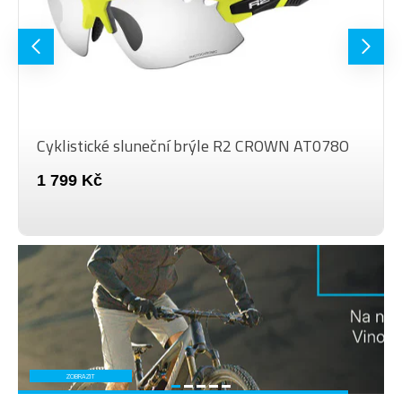
použít i jako čistič sklíček.
Čočky jsou pokryty speciální
zrcadlovou vrstvou, která
Platinum
várazně omezuje vstoupení
světla do vašich očí tím, že ho
jednoduše odrazí.
Cyklistické sluneční brýle R2 CROWN AT078O
HD čočky Vám pomůžou vidět
1 799 Kč
klíčové detaily v prostředí
HD TECH
mnohem kontrastněji, což
pomáhá mozku lépe a rychleji
reagovat.
Koncovky/stranice jsou možné
libovolně nastavit všemi směry,
Nastavitelné
čímž zvyšují komfort a
stranice
zabezpečují dobré držení na
hlavě.
ZOBRAZIT