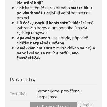
klouzání brýlí
sklíčka z téměř nerozbitného
materiálu z
polykarbonátu
zajišťují větší bezpečnost
pro oči
HD čočky zvyšují kontrastní vidění
cíleně
vybraných barev a tím pomáhají mozku
rychleji reagovat
v pevném pouzdru
jsou brýle, případně
sklíčka
bezpečně uloženy
v měkkém pouzdru
z mikrovláken
se brýle
nepoškrábou
a navíc
slouží i jako
čistič
sklíček
Parametry
Garantujeme prověřenou
Certifikát
bezpečnost.
Odolný a extrémně lehký hight-