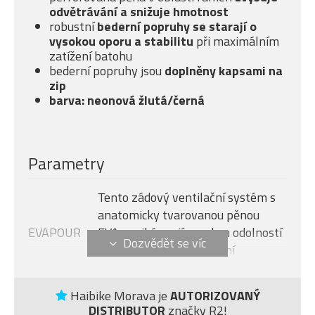
odvětrávání a snižuje hmotnost
robustní
bederní popruhy se starají o
vysokou oporu a stabilitu
při maximálním
zatížení batohu
bederní popruhy jsou
doplněny kapsami na
zip
barva: neonová žlutá/černá
Parametry
Tento zádový ventilační systém s
anatomicky tvarovanou pěnou
EVAPOUR
EVA vyniká svojí vysokou odolností
a pružností pro zachování
maximálního komfortu.
Integrovaná pláštěnka součástí
Haibike Morava je
AUTORIZOVANÝ
RAINCOVER
batohu.
DISTRIBUTOR
značky R2!