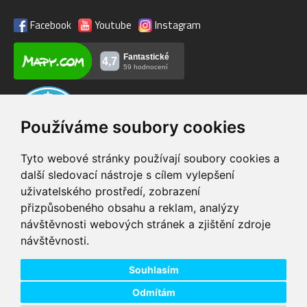
Facebook
Youtube
Instagram
Používáme soubory cookies
Tyto webové stránky používají soubory cookies a
další sledovací nástroje s cílem vylepšení
uživatelského prostředí, zobrazení
VIP servis
Testovací trať
přizpůsobeného obsahu a reklam, analýzy
na zakoupená
možnost vyzkoušet si
návštěvnosti webových stránek a zjištění zdroje
elektrokola
elektrokola
návštěvnosti.
Doprava ZDARMA
Dodání do 24h
pro objednávky nad 1600
zboží skladem při
Kč
objednání do 14:00
Souhlasím
Odmítám