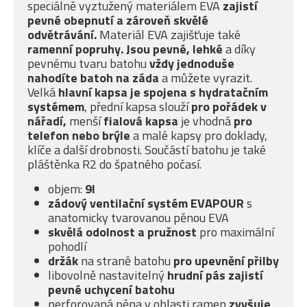
speciálně vyztužený materiálem EVA
zajistí
pevné obepnutí a zároveň skvělé
odvětrávání.
Materiál EVA zajišťuje také
ramenní popruhy. Jsou pevné, lehké
a díky
pevnému tvaru batohu
vždy jednoduše
nahodíte batoh na záda
a můžete vyrazit.
Velká
hlavní kapsa je spojena s hydratačním
systémem
, přední kapsa slouží
pro pořádek v
nářadí,
menší
fialová kapsa
je vhodná
pro
telefon nebo brýle
a malé kapsy pro doklady,
klíče a další drobnosti. Součástí batohu je také
pláštěnka R2 do špatného počasí.
objem:
9l
zádový ventilační systém EVAPOUR
s
anatomicky tvarovanou pěnou EVA
skvělá odolnost a pružnost
pro maximální
pohodlí
držák
na straně batohu
pro upevnění přilby
libovolně nastavitelný
hrudní pás zajistí
pevné uchycení batohu
perforovaná pěna v oblasti ramen
zvyšuje