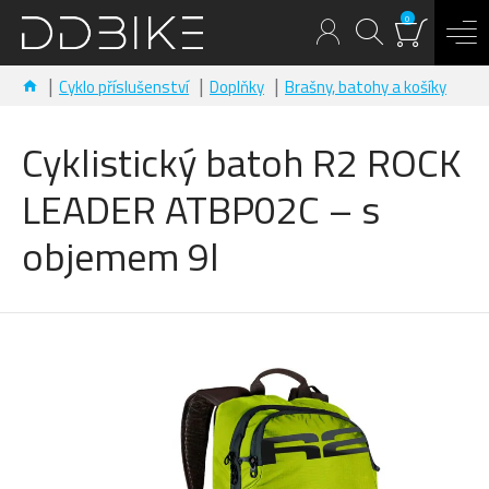
0
Cyklo příslušenství
Doplňky
Brašny, batohy a košíky
Cyklistický batoh R2 ROCK
LEADER ATBP02C – s
objemem 9l