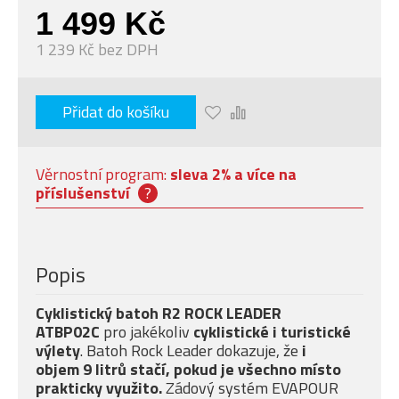
1 499 Kč
1 239 Kč bez DPH
Přidat do košíku
Věrnostní program:
sleva 2% a více na
příslušenství
?
Popis
Cyklistický batoh R2 ROCK LEADER
ATBP02C
pro jakékoliv
cyklistické i turistické
výlety
. Batoh Rock Leader dokazuje, že
i
objem 9 litrů stačí, pokud je všechno místo
prakticky využito.
Zádový systém EVAPOUR