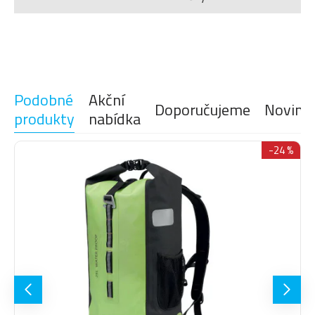
Cyklistickou helmu můžete rychle,
HELMET
jednoduše a bezpečně připevnit do
HOLDER
držáku na přední straně batohu.
Libovolně nastavitelný hrudní pás
CHEST
zajistí pevné uchycení batohu k
Podobné
Akční
STRAP
Doporučujeme
Novink
ramenům.
produkty
nabídka
TOOL ORG
Kapsy určeny přímo pro nářadí
-24 %
Batoh je připraven pro hydrovak,
H2O READY
kompatibilní s R2 vakem.
Vnější kapsy jsou vyrobeny z
FLEXIBLE
elastického materiálu se zipem
POCKETS
pro vyšší bezpečnost.
Perforovaná pěna v
VENTED
exponovaných partiích zvyšuje
STRAPS
odvětrávání a snižuje váhu.
Robustní popruhy poskytují větší