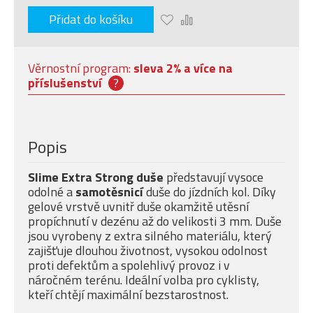
Přidat do košíku
Věrnostní program:
sleva 2% a více na
příslušenství
?
Popis
Slime Extra Strong duše
představují vysoce
odolné a
samotěsnicí
duše do jízdních kol. Díky
gelové vrstvě uvnitř duše okamžitě utěsní
propíchnutí v dezénu až do velikosti 3 mm. Duše
jsou vyrobeny z extra silného materiálu, který
zajišťuje dlouhou životnost, vysokou odolnost
proti defektům a spolehlivý provoz i v
náročném terénu. Ideální volba pro cyklisty,
kteří chtějí maximální bezstarostnost.