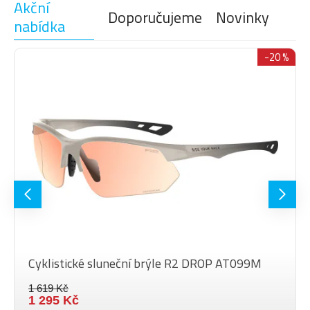
Akční
Doporučujeme
Novinky
nabídka
-20 %
Cyklistické sluneční brýle R2 DROP AT099M
1 619 Kč
1 295 Kč