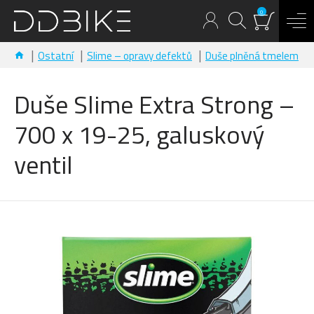
0
Ostatní
Slime – opravy defektů
Duše plněná tmelem
Duše Slime Extra Strong –
700 x 19-25, galuskový
ventil