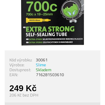
Kód výrobku:
30061
Výrobce:
Slime
Dostupnost:
Skladem
EAN:
716281503610
249 Kč
206 Kč bez DPH