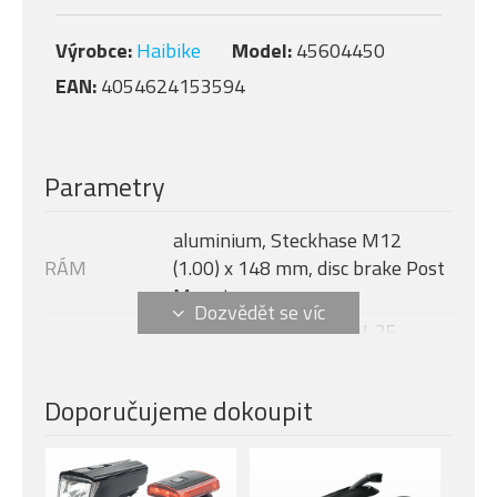
Výrobce:
Haibike
Model:
45604450
EAN:
4054624153594
Parametry
aluminium, Steckhase M12
RÁM
(1.00) x 148 mm, disc brake Post
Mount
Yamaha PW-X3, 250 W, 25
MOTOR
km/h, 85 Nm
Yamaha Side Switch 1,7" LCD, 7
Doporučujeme dokoupit
DISPLEJ
funkcí
Modelový rok
2025
BATERIE
InTube, 720 Wh