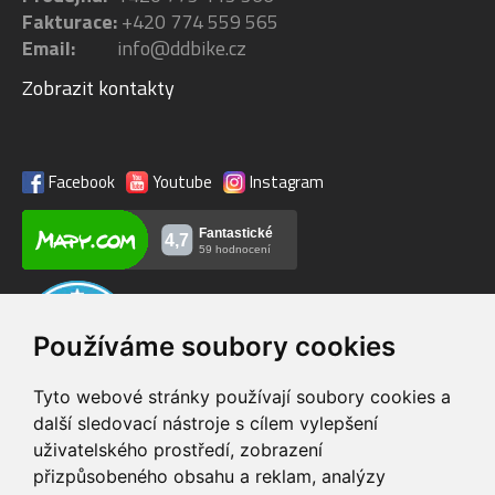
Fakturace:
+420 774 559 565
Email:
info@ddbike.cz
Zobrazit kontakty
Facebook
Youtube
Instagram
Používáme soubory cookies
Tyto webové stránky používají soubory cookies a
další sledovací nástroje s cílem vylepšení
uživatelského prostředí, zobrazení
VIP servis
Testovací trať
přizpůsobeného obsahu a reklam, analýzy
na zakoupená
možnost vyzkoušet si