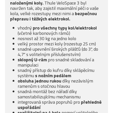
naloženými koly.
Thule VeloSpace 3 byl
navržen tak, aby zajistil maximální péči o vaše
kola, velké rozestupy mezi nimi a
bezpečnou
přepravu i těžkých elektrokol.
vhodný
pro všechny typy kol/elektrokol
(včetně karbonových rámů)
nosnost až 30 kg na jedno kolo
velký prostor mezi koly (rozestup 25 cm)
snadné upevnění širokých plášťů (do 3", do
4,7" s volitelným příslušenstvím)
sklopný U-rám
pro snadné skladování a
manipulaci
snadný přístup do kufru díky sklápěcímu
systému
s nožním pedálem
obsluha jednou rukou
díky nezávislým
ramenům s otočnou hlavou
snadná montáž bez nářadí díky
samostabilizujícímu mechanismu
integrovaná správa popruhů pro
přehledné
uspořádání
rozšiřitelný na 4 kola
pomocí volitelného