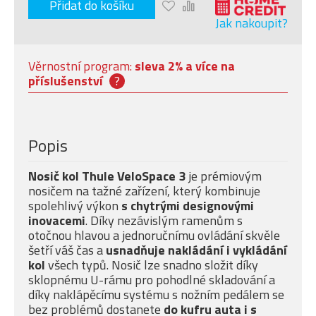
Přidat do košíku
Jak nakoupit?
Věrnostní program:
sleva 2% a více na
příslušenství
?
Popis
Nosič kol Thule VeloSpace 3
je prémiovým
nosičem na tažné zařízení, který kombinuje
spolehlivý výkon
s chytrými designovými
inovacemi
. Díky nezávislým ramenům s
otočnou hlavou a jednoručnímu ovládání skvěle
šetří váš čas a
usnadňuje nakládání i vykládání
kol
všech typů. Nosič lze snadno složit díky
sklopnému U-rámu pro pohodlné skladování a
díky naklápěcímu systému s nožním pedálem se
bez problémů dostanete
do kufru auta i s