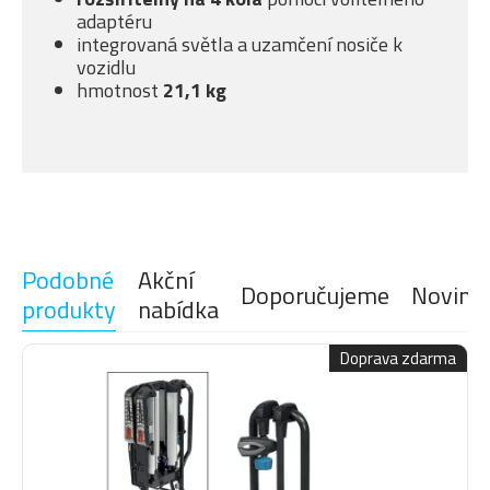
adaptéru
integrovaná světla a uzamčení nosiče k
vozidlu
hmotnost
21,1 kg
Podobné
Akční
Doporučujeme
Novink
produkty
nabídka
Doprava zdarma