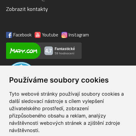
Zobrazit kontakty
Facebook
Youtube
Instagram
Používáme soubory cookies
Tyto webové stránky používají soubory cookies a
další sledovací nástroje s cílem vylepšení
uživatelského prostředí, zobrazení
VIP servis
Testovací trať
přizpůsobeného obsahu a reklam, analýzy
na zakoupená
možnost vyzkoušet si
návštěvnosti webových stránek a zjištění zdroje
elektrokola
elektrokola
návštěvnosti.
Doprava ZDARMA
Dodání do 24h