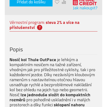
Přidat do košíku
Jak nakoupit?
Věrnostní program:
sleva 2% a více na
příslušenství
?
Popis
Nosič kol Thule OutPace
je lehkým a
kompaktním nosičem na tažné zařízení,
vhodným jak pro příležitostné cyklisty, tak i pro
každodenní jezdce. Díky nezávislým kloubovým
ramenům s nastavitelnou otočnou hlavou
usnadňuje rychlé a bezproblémové nakládání
kol bez ohledu na jejich typ nebo geometrii.
Nosič
lze jednoduše složit do kompaktních
rozměrů
pro pohodlné uskladnění i v malých
prostorech a díky funkci
sklopení nahoru