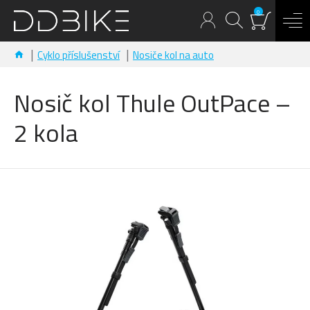
0
Cyklo příslušenství
Nosiče kol na auto
Nosič kol Thule OutPace –
2 kola