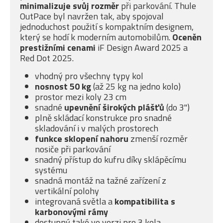
minimalizuje svůj rozměr
při parkování. Thule
OutPace byl navržen tak, aby spojoval
jednoduchost použití s kompaktním designem,
který se hodí k moderním automobilům.
Oceněn
prestižními cenami
iF Design Award 2025 a
Red Dot 2025.
vhodný pro všechny typy kol
nosnost 50 kg
(až 25 kg na jedno kolo)
prostor mezi koly 23 cm
snadné
upevnění širokých plášťů
(do 3")
plně skládací konstrukce pro snadné
skladování i v malých prostorech
funkce sklopení nahoru
zmenší rozměr
nosiče při parkování
snadný přístup do kufru díky sklápěcímu
systému
snadná montáž na tažné zařízení z
vertikální polohy
integrovaná světla a
kompatibilita s
karbonovými rámy
dostupný také ve verzi pro 3 kola