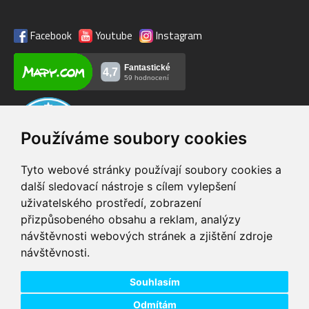
Facebook
Youtube
Instagram
Používáme soubory cookies
Tyto webové stránky používají soubory cookies a
další sledovací nástroje s cílem vylepšení
uživatelského prostředí, zobrazení
VIP servis
Testovací trať
přizpůsobeného obsahu a reklam, analýzy
na zakoupená
možnost vyzkoušet si
návštěvnosti webových stránek a zjištění zdroje
elektrokola
elektrokola
návštěvnosti.
Doprava ZDARMA
Dodání do 24h
pro objednávky nad 1600
zboží skladem při
Kč
objednání do 14:00
Souhlasím
Odmítám