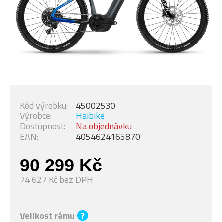
Kód výrobku:
45002530
Výrobce:
Haibike
Dostupnost:
Na objednávku
EAN:
4054624165870
90 299 Kč
74 627 Kč bez DPH
Velikost rámu
?