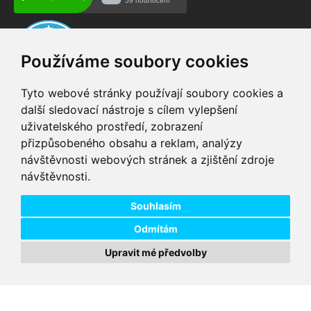
Používáme soubory cookies
Tyto webové stránky používají soubory cookies a
další sledovací nástroje s cílem vylepšení
uživatelského prostředí, zobrazení
VIP servis
Testovací trať
přizpůsobeného obsahu a reklam, analýzy
na zakoupená
možnost vyzkoušet si
návštěvnosti webových stránek a zjištění zdroje
elektrokola
elektrokola
návštěvnosti.
Doprava ZDARMA
Dodání do 24h
pro objednávky nad 1600
zboží skladem při
Kč
objednání do 14:00
Souhlasím
Odmítám
Upravit mé předvolby
Copyright © 2026 DD PNEU s.r.o. Všechna práva vyhrazena.
bb9
Designed by