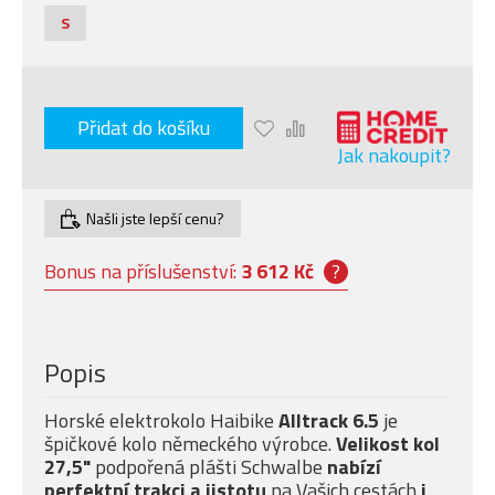
S
Přidat do košíku
Jak nakoupit?
Našli jste lepší cenu?
Bonus na příslušenství:
3 612 Kč
?
Popis
Horské elektrokolo Haibike
Alltrack 6.5
je
špičkové kolo německého výrobce.
Velikost kol
27,5"
podpořená plášti Schwalbe
nabízí
perfektní trakci a jistotu
na Vašich cestách
i