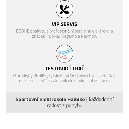
hliník
HMOTNOST
25 kg
Blatníky
Stojany
MAX.
VIP SERVIS
HMOTNOST
120 kg
DDBIKE poskytuje profesionální servis na elektrokola
JEZDCE
značek Haibike, Megamo a Raymon.
VELIKOST
27.5"
KOL
TESTOVACÍ TRAŤ
Nosiče kol na auto
Osvětlení
U prodejny DDBIKE je jedinečná testovací trať „CIHELNA“,
na které si může zákazník elektrokolo otestovat.
Sportovní elektrokola Haibike
| každodenní
radost z pohybu
Lahve a košíky na
Pouzdra a držáky na
lahve
telefony