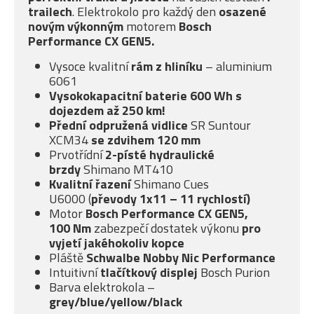
trailech
. Elektrokolo pro každý den
osazené
novým
výkonným
motorem
Bosch
Performance CX GEN5.
Vysoce kvalitní
rám z hliníku
– aluminium
6061
Vysokokapacitní baterie 600 Wh s
dojezdem až 250 km
!
Přední odpružená vidlice
SR Suntour
XCM34
se
zdvihem 120 mm
Prvotřídní
2-písté
hydraulické
brzdy
Shimano MT410
Kvalitní řazení
Shimano Cues
U6000 (
převody 1x11 – 11 rychlostí)
Motor
Bosch Performance CX GEN5,
100 Nm
zabezpečí dostatek výkonu
pro
vyjetí jakéhokoliv kopce
Pláště
Schwalbe Nobby Nic Performance
Intuitivní
tlačítkový displej
Bosch Purion
Barva elektrokola –
grey/blue/yellow/black