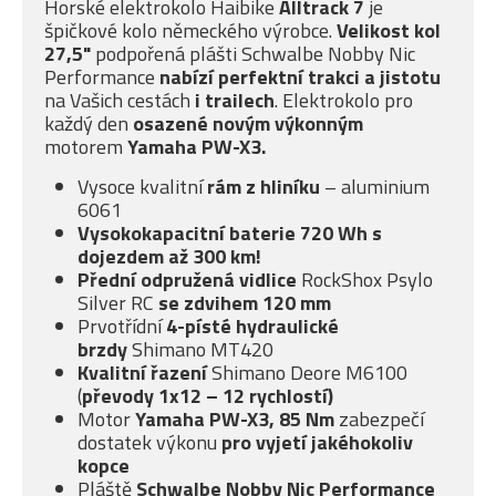
Horské elektrokolo Haibike
Alltrack 7
je
špičkové kolo německého výrobce.
Velikost kol
27,5"
podpořená plášti Schwalbe Nobby Nic
Performance
nabízí
perfektní trakci a jistotu
na Vašich cestách
i
trailech
. Elektrokolo pro
každý den
osazené novým
výkonným
motorem
Yamaha PW-X3.
Vysoce kvalitní
rám z hliníku
– aluminium
6061
Vysokokapacitní baterie 720 Wh s
dojezdem až 300 km
!
Přední odpružená vidlice
RockShox Psylo
Silver RC
se
zdvihem 120 mm
Prvotřídní
4-písté
hydraulické
brzdy
Shimano MT420
Kvalitní řazení
Shimano Deore M6100
(
převody 1x12 – 12 rychlostí)
Motor
Yamaha PW-X3, 85 Nm
zabezpečí
dostatek výkonu
pro
vyjetí jakéhokoliv
kopce
Pláště
Schwalbe Nobby Nic Performance