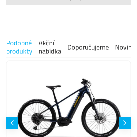
Lahve a košíky na
Zámky
lahve
Podobné
Akční
Doporučujeme
Novink
produkty
nabídka