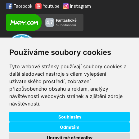
Facebook
Youtube
Instagram
Používáme soubory cookies
Tyto webové stránky používají soubory cookies a
další sledovací nástroje s cílem vylepšení
uživatelského prostředí, zobrazení
VIP servis
Testovací trať
přizpůsobeného obsahu a reklam, analýzy
na zakoupená
možnost vyzkoušet si
návštěvnosti webových stránek a zjištění zdroje
elektrokola
elektrokola
návštěvnosti.
Doprava ZDARMA
Dodání do 24h
pro objednávky nad 1600
zboží skladem při
Kč
objednání do 14:00
Souhlasím
Odmítám
Upravit mé předvolby