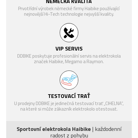
NĚMECKÁ KVALITA
Black 1-1/8"-1.5"
SLOŽENÍ
Prvotřídní výrobek německé firmy Haibike používající
w/H2442+H2621
nejnovější Hi-Tech technologie nejvyšší kvality.
SEDLO
Selle Royal Vivo Unitech
SEDLOVKA
patentní, 34.9 mm, hliník
Freeridepedal mit Reflektor,
PEDÁLY
Brašny, batohy a
hliník
Blatníky
VIP SERVIS
košíky
HMOTNOST
25 kg
DDBIKE poskytuje profesionální servis na elektrokola
značek Haibike, Megamo a Raymon.
MAX.
HMOTNOST
150 kg
JEZDCE
VELIKOST KOL
27.5"
TESTOVACÍ TRAŤ
U prodejny DDBIKE je jedinečná testovací trať „CIHELNA“,
Stojany
Osvětlení
na které si může zákazník elektrokolo otestovat.
Sportovní elektrokola Haibike
| každodenní
radost z pohybu