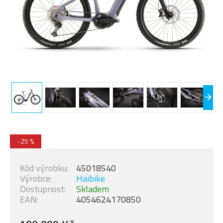
-25 %
Kód výrobku:
45018540
Výrobce:
Haibike
Dostupnost:
Skladem
EAN:
4054624170850