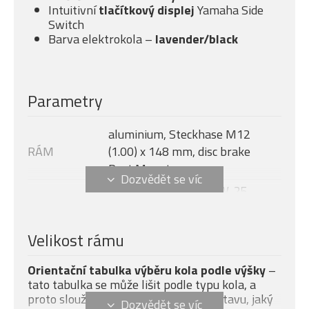
Intuitivní
tlačítkový displej
Yamaha Side
Switch
Barva elektrokola –
lavender/black
Parametry
aluminium, Steckhase M12
RÁM
(1.00) x 148 mm, disc brake
Post Mount
Yamaha PW-X3, 250 W, 25
MOTOR
km/h, 85 Nm
Yamaha Side Switch 1,7" LCD, 7
Velikost rámu
DISPLEJ
funkcí
Modelový rok
2025
Orientační tabulka výběru kola podle výšky
–
tato tabulka se může lišit podle typu kola, a
BATERIE
InTube, 720 Wh
proto slouží pouze pro základní představu, jaký