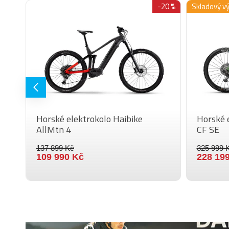
-25 %
-20 %
Skladový v
Horské elektrokolo Haibike
Horské 
AllMtn 4
CF SE
137 899 Kč
325 999 
109 990 Kč
228 19