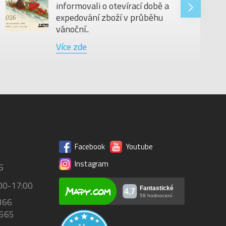
informovali o otevírací době a
expedování zboží v průběhu
vánoční..
Více zde
Facebook
Youtube
Instagram
5
00-17:00
366
 565