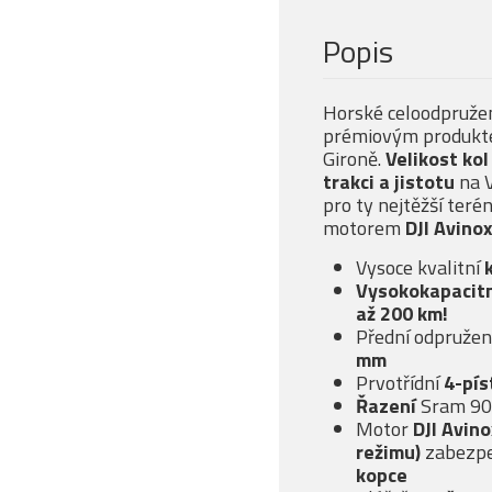
Popis
Horské celoodpruže
prémiovým produkte
Gironě.
Velikost kol
trakci a jistotu
na V
pro ty nejtěžší teré
motorem
DJI Avino
Vysoce kvalitní
Vysokokapacitn
až 200 km!
Přední odpružen
mm
Prvotřídní
4-pís
Řazení
Sram 90
Motor
DJI Avin
režimu)
zabezpe
kopce