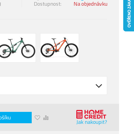
Dostupnost:
Na objednávku
H
ošíku
Jak nakoupit?