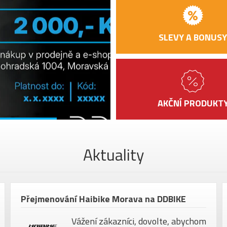
Mega
RÁFKY
15x
Mega
ŘÍDÍTKA
SLEVY A BONUSY
6º B
GRIPY
Meg
PŘEDSTAVEC
Sato
SEDLO
Fizi
AKČNÍ PRODUKT
SEDLOVKA
Mega
PEDÁLY
bez 
MAX.
Aktuality
HMOTNOST
120 
JEZDCE
VELIKOST KOL
29"
Barva
Garn
Přejmenování Haibike Morava na DDBIKE
Vážení zákazníci, dovolte, abychom