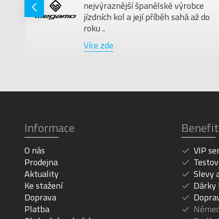
nejvýraznější španělské výrobce
jízdních kol a její příběh sahá až do
roku ..
Více zde
Informace
Benefit
O nás
VIP se
Prodejna
Testov
Aktuality
Slevy 
Ke stažení
Dárky
Doprava
Dopra
Platba
Německ