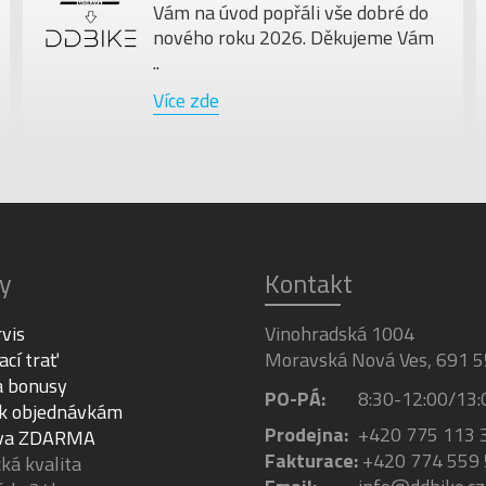
Vám na úvod popřáli vše dobré do
nového roku 2026. Děkujeme Vám
..
Více zde
y
Kontakt
rvis
Vinohradská 1004
ací trať
Moravská Nová Ves, 691 5
a bonusy
PO-PÁ:
8:30-12:00/13:
 k objednávkám
Prodejna:
+420 775 113 
va ZDARMA
Fakturace:
+420 774 559
á kvalita