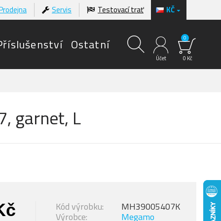
Prodejna
Servis
Testovací trať
KČ
0
Příslušenství
Ostatní
Účet
0 Kč
 garnet, L
Kč
Kód výrobku:
MH39005407K
Výrobce:
Megamo