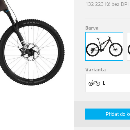
132 223 Kč bez DP
Barva
Varianta
L
Přidat do k