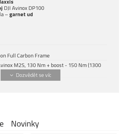
Maxxis
ej
DJI Avinox DP100
la –
garnet ud
on Full Carbon Frame
Avinox M2S, 130 Nm + boost - 150 Nm (1300
AVINOX DP100
7
AVINOX 800 Wh
AVINOX 4A Charger
e
Novinky
36 SL Factory, vzduch, 140mm