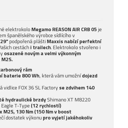
né elektrokolo
Megamo REASON AIR CRB 05
je
m španělského výrobce sídlícího v
 29"
podpořená plášti
Maxxis nabízí
perfektní
ašich cestách
i trailech
. Elektrokolo stvořeno i
ny
osazené novým a velmi
výkonným
x M2S.
karbonový rám
í baterie 800 Wh
, která vám umožní
dojezd
á vidlice FOX 36 SL Factory
se
zdvihem 140
té
hydraulické brzdy
Shimano XT M8220
 Eagle T-Type
(12 rychlostí)
ox M2S, 130 Nm (150 Nm v boost
čí dostatek výkonu
pro vyjetí jakéhokoliv