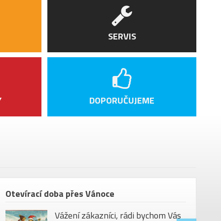
mo 29 SL 30 ASY, Aluminium Rim,
110/12x148 mm
mo Alloy Butted 35 x 800 mm, 12 mm Rise,
SERVIS
ack Sweep
amo grips
ri URSA 35 x 35 mm
k Ridon X5
Y
DOPORUČUJEME
mo Ø 31,6mm telescopic seat post
pedálů
kg
et UD, Garnet UD
Otevírací doba přes Vánoce
Vážení zákazníci, rádi bychom Vás