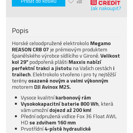
Přidat do košíku
Jak nakoupit?
Popis
Horské celoodpružené elektrokolo
Megamo
REASON CRB 07
je prémiovým produktem
španělského výrobce sídlícího v Gironě.
Velikost
kol 29"
podpořená plášti
Maxxis nabízí
perfektní trakci a jistotu
na Vašich cestách
i
trailech
. Elektrokolo stvořeno i pro ty nejtěžší
terény
osazené novým a velmi
výkonným
motorem
DJI Avinox M2S.
Vysoce kvalitní
karbonový rám
Vysokokapacitní baterie 800 Wh
, která
vám umožní
dojezd až 200 km!
Přední odpružená vidlice Fox 36 Float AWL
HD
se
zdvihem 160 mm
Prvotřídní
4-písté
hydraulické