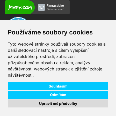
Používáme soubory cookies
Tyto webové stránky používají soubory cookies a
další sledovací nástroje s cílem vylepšení
uživatelského prostředí, zobrazení
VIP servis
Testovací trať
přizpůsobeného obsahu a reklam, analýzy
na zakoupená
možnost vyzkoušet si
návštěvnosti webových stránek a zjištění zdroje
elektrokola
elektrokola
návštěvnosti.
Doprava ZDARMA
Dodání do 24h
pro objednávky nad 1600
zboží skladem při
Kč
objednání do 14:00
Souhlasím
Odmítám
Upravit mé předvolby
Copyright © 2026 DD PNEU s.r.o. Všechna práva vyhrazena.
bb9
Designed by