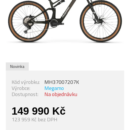
Novinka
Kód výrobku:
MH37007207K
Výrobce:
Megamo
Dostupnost:
Na objednávku
149 990 Kč
123 959 Kč bez DPH