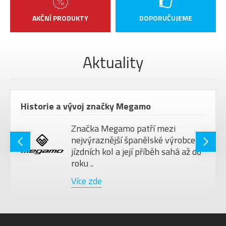
SEDLOVKA
31,6mm
AKČNÍ PRODUKTY
DOPORUČUJEME
PEDÁLY
bez pedálů
MAX.
HMOTNOST
120 kg
Aktuality
JEZDCE
VELIKOST
29"
KOL
Historie a vývoj značky Megamo
Barva
Garnet UD, Garnet UD
Značka Megamo patří mezi
nejvýraznější španělské výrobce
jízdních kol a její příběh sahá až do
roku ..
Více zde