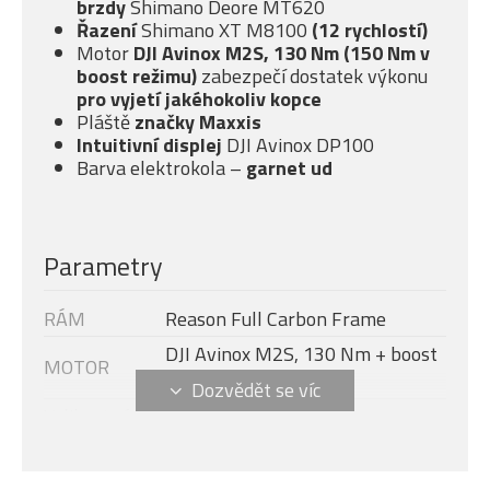
brzdy
Shimano Deore MT620
Řazení
Shimano XT M8100
(12 rychlostí)
Motor
DJI Avinox M2S, 130 Nm (150 Nm v
boost režimu)
zabezpečí dostatek výkonu
pro vyjetí jakéhokoliv kopce
Pláště
značky Maxxis
Intuitivní displej
DJI Avinox DP100
Barva elektrokola –
garnet ud
Parametry
RÁM
Reason Full Carbon Frame
DJI Avinox M2S, 130 Nm + boost
MOTOR
- 150 Nm (1300 W)
Velikost rámu
S
DISPLEJ
DJI AVINOX DP100
Modelový rok
2027