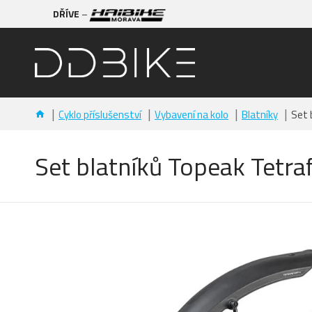
DŘÍVE
–
Cyklo příslušenství
Vybavení na kolo
Blatníky
Set 
Set blatníků Topeak Tetr