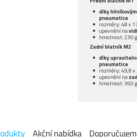
Přední blatník M1
díky hliníkovým
pneumatice
rozměry: 48 x 1
upevnění na
vid
hmotnost: 230 
Zadní blatník M2
díky upraviteln
pneumatice
rozměry: 49,8 x 
upevnění na
zad
hmotnost: 360 
rodukty
Akční nabídka
Doporučujem