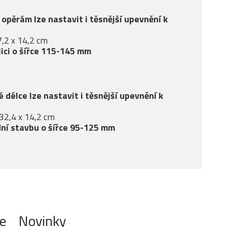
 opěrám lze nastavit i těsnější upevnění k
7,2 x 14,2 cm
lici o šířce 115-145 mm
g
é délce lze nastavit i těsnější upevnění k
32,4 x 14,2 cm
ní stavbu o šířce 95-125 mm
g
e
Novinky