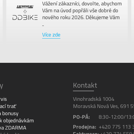
Vážení zákazníci, dovolte, abychom
Vám na úvod popřáli vše dobré do
nového roku 2026. Děkujeme Vám
..
Více zde
y
Kontakt
rvis
Vinohradská 1004
ací trať
Moravská Nová Ves, 691 5
a bonusy
PO-PÁ:
8:30-12:00/13:
 k objednávkám
Prodejna:
+420 775 113 
va ZDARMA
Fakturace:
+420 774 559