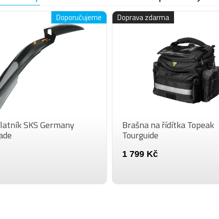
Doporučujeme
Doprava zdarma
blatník SKS Germany
Brašna na řídítka Topeak
ade
Tourguide
1 799 Kč