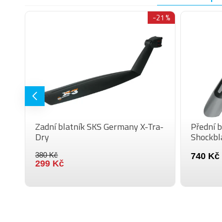
-21 %
Zadní blatník SKS Germany X-Tra-
Přední 
Dry
Shockbl
380 Kč
740 Kč
299 Kč