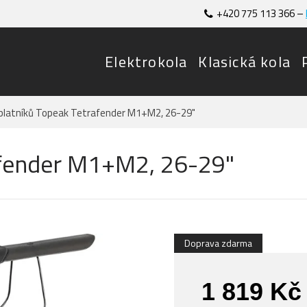
+420 775 113 366 –
Elektrokola
Klasická kola
blatníků Topeak Tetrafender M1+M2, 26-29"
afender M1+M2, 26-29"
Doprava zdarma
1 819 Kč