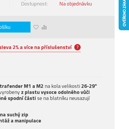
Dostupnost:
Na objednávku
ošíku
sleva 2% a více na příslušenství
?
etrafender M1 a M2
na kola velikosti
26-29"
u vyrobeny
z plastu vysoce odolného vůči
ěné spodní části
se na blatníku neusazují
na suchý zip
ntáž a manipulace