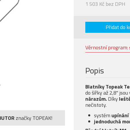
1 503 Kč bez DPH
Přidat do k
Věrnostní program:
Popis
Blatníky Topeak T
do
šířky až 2,8" jso
nárazům.
Díky
lešt
nečistoty.
systém
upínání 
BUTOR
značky TOPEAK!
jednoduchá mo