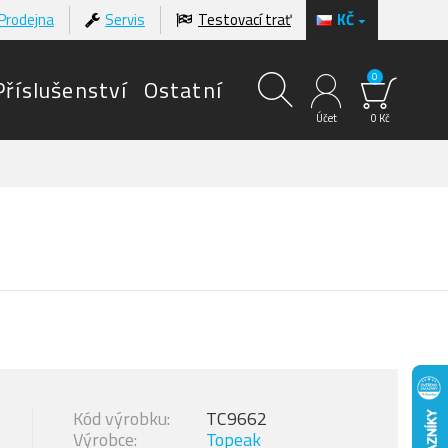
Prodejna
Servis
Testovací trať
KČ
0
Příslušenství
Ostatní
Účet
0 Kč
Kód výrobku:
TC9662
Výrobce:
Topeak