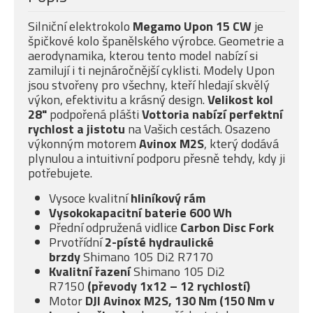
Silniční elektrokolo
Megamo Upon 15 CW
je
špičkové kolo španělského výrobce. Geometrie a
aerodynamika, kterou tento model nabízí si
zamilují i ti nejnáročnější cyklisti. Modely Upon
jsou stvořeny pro všechny, kteří hledají skvělý
výkon, efektivitu a krásný design.
Velikost kol
28"
podpořená plášti
Vottoria nabízí
perfektní
rychlost a jistotu
na Vašich cestách. Osazeno
výkonným motorem
Avinox M2S
, který dodává
plynulou a intuitivní podporu přesně tehdy, kdy ji
potřebujete.
Vysoce kvalitní
hliníkový rám
Vysokokapacitní baterie 600 Wh
Přední odpružená vidlice
Carbon Disc Fork
Prvotřídní
2-písté
hydraulické
brzdy
Shimano 105 Di2 R7170
Kvalitní řazení
Shimano 105 Di2
R7150
(převody 1x12 – 12 rychlostí)
Motor
DJI Avinox M2S, 130 Nm (150 Nm v