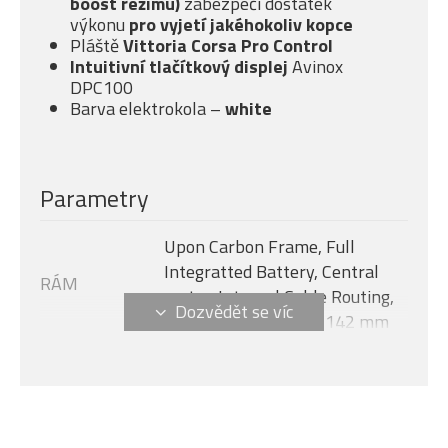
boost režimu)
zabezpečí dostatek
výkonu
pro vyjetí jakéhokoliv kopce
Pláště
Vittoria Corsa Pro Control
Intuitivní tlačítkový displej
Avinox
DPC100
Barva elektrokola –
white
Parametry
Upon Carbon Frame, Full
Integratted Battery, Central
RÁM
motor, Internal Cable Routing,
Flat Mount Disc 12 x 142 mm
Avinox M2S, 130 Nm + boost -
MOTOR
150 Nm (1300 W)
Velikost rámu
M
AVINOX DPC100, 2-inch OLED