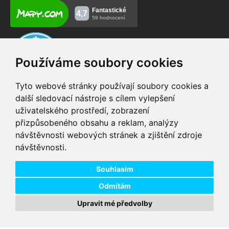
Používáme soubory cookies
Tyto webové stránky používají soubory cookies a
další sledovací nástroje s cílem vylepšení
uživatelského prostředí, zobrazení
VIP servis
Testovací trať
přizpůsobeného obsahu a reklam, analýzy
na zakoupená
možnost vyzkoušet si
návštěvnosti webových stránek a zjištění zdroje
elektrokola
elektrokola
návštěvnosti.
Doprava ZDARMA
Dodání do 24h
pro objednávky nad 1600
zboží skladem při
Kč
objednání do 14:00
Souhlasím
Odmítám
Upravit mé předvolby
Copyright © 2026 DD PNEU s.r.o. Všechna práva vyhrazena.
bb9
Designed by