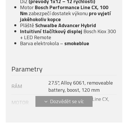
Di2
(převody 1x12 – 12 rychlostí)
Motor
Bosch Performance Line CX, 100
Nm
zabezpečí dostatek výkonu
pro vyjetí
jakéhokoliv kopce
Pláště
Schwalbe Advancer Hybrid
Intuitivní tlačítkový displej
Bosch Kiox 300
+ LED Remote
Barva elektrokola –
smokeblue
Parametry
27.5", Alloy 6061, removeable
RÁM
battery, boost, 120 mm
Bosch Performance Line CX,
MOTOR
250/750 W, 100 Nm
Velikost rámu
XL
DISPLEJ
Bosch Kiox 300 + LED Remote