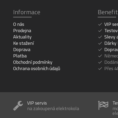
Informace
Benefit
O nás
VIP se
Prodejna
Testov
Aktuality
Slevy 
Ke stažení
Dárky
Doprava
Dopra
Platba
Německ
Obchodní podmínky
Dodání
Ochrana osobních údajů
Přes 4
VIP servis
Te
na zakoupená elektrokola
mo
el