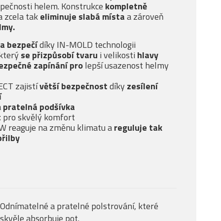
zpečnosti helem. Konstrukce
kompletně
a zcela tak
eliminuje slabá místa
a zároveň
lmy.
 a bezpečí
díky IN-MOLD technologii
 který
se přizpůsobí tvaru
i velikosti
hlavy
ezpečné zapínání pro
lepší usazenost helmy
CT zajistí
větší bezpečnost
díky
zesílení
í
a
pratelná podšívka
t
pro skvělý komfort
W reaguje na změnu klimatu a
reguluje tak
přilby
Odnímatelné a pratelné polstrování, které
skvěle absorbuje pot.