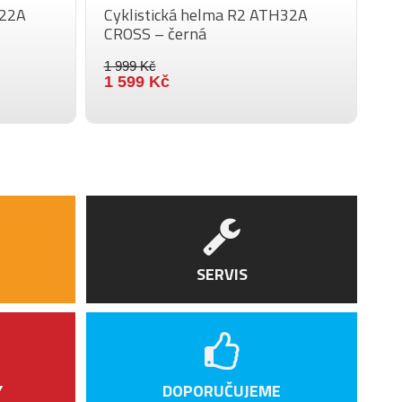
parití.
H22A
Cyklistická helma R2 ATH32A
Cy
CROSS – černá
CR
24
1 999 Kč
1 
1 599 Kč
1 
Všechny výrobky jsou navrženy a vyrobeny v
České republice
Prověřená bezpečnost
SERVIS
Y
DOPORUČUJEME