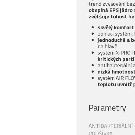
trend zvyšování be
obepíná EPS jádro
zvětšuje tuhost he
skvělý komfort
upínací systém,
jednoduché a b
na hlavě
systém X-PROTE
kritických parti
antibakteriální 
nízká hmotnos
systém AIR FLO
teplotu uvnitř 
Parametry
ANTIBAKTERIÁLNÍ
PODŠÍVKA