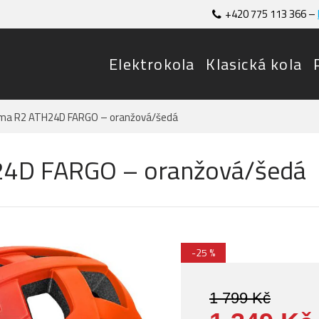
+420 775 113 366 –
Elektrokola
Klasická kola
elma R2 ATH24D FARGO – oranžová/šedá
H24D FARGO – oranžová/šedá
-25 %
1 799 Kč