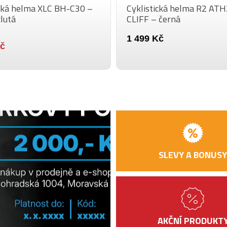
ická helma XLC BH-C30 –
Cyklistická helma R2 AT
lutá
CLIFF – černá
POČET
VENTILAČNÍCH
1 499 Kč
OTVORŮ
Kč
DESIGNED IN CZ
CERTIFIKÁT
SLEVY A BONUSY
AKČNÍ PRODUKT