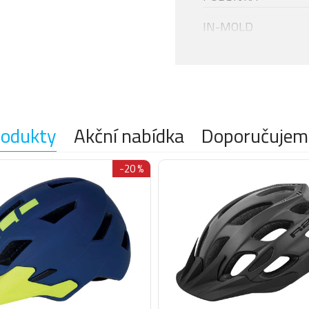
IN-MOLD
AIR FLOW
rodukty
Akční nabídka
Doporučujem
EASY LOCK
-20 %
ERGO FIX
X-PROTECT