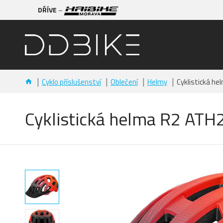
DŘÍVE
–
Cyklo příslušenství
Oblečení
Helmy
Cyklistická h
Cyklistická helma R2 AT