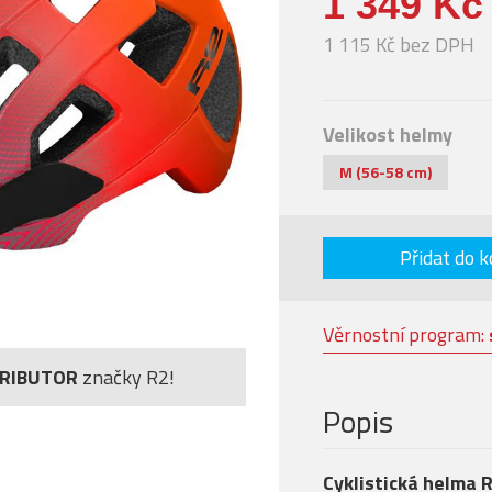
1 349 Kč
1 115 Kč bez DPH
Velikost helmy
M (56-58 cm)
Přidat do k
Věrnostní program:
TRIBUTOR
značky R2!
Popis
Cyklistická helma