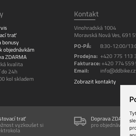
y
Kontakt
rvis
Vinohradská 1004
ací trať
Moravská Nová Ves, 691 5
a bonusy
PO-PÁ:
8:30-12:00/13:
 k objednávkám
Prodejna:
+420 775 113 
va ZDARMA
Fakturace:
+420 774 559
á kvalita
Email:
info@ddbike.cz
 do 24h
00 kol skladem
Zobrazit kontakty
P
Ty
stovací trať
Doprava ZDARMA
sl
žnost vyzkoušet si
pro objednávky nad
pr
ektrokola
an