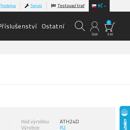
Prodejna
Servis
Testovací trať
KČ
0
Příslušenství
Ostatní
Účet
0 Kč
Kód výrobku:
ATH24D
Výrobce:
R2