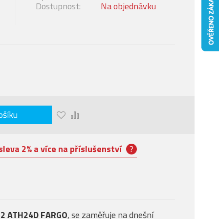
Dostupnost:
Na objednávku
ošíku
sleva 2% a více na příslušenství
?
 R2 ATH24D FARGO
, se zaměřuje na dnešní