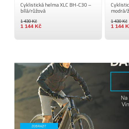
–
Cyklistická helma XLC BH-C30 –
Cyklist
bílá/růžová
modrá/ž
1 430 Kč
1 430 Kč
1 144 Kč
1 144 
ZOBRAZIT