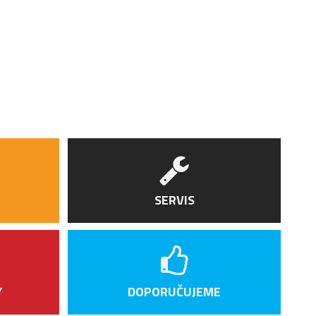
 měkkém pouzdru z mikrovláken se brýle
epoškrábou a zároveň lze použít i jako čistič
klíček.
SERVIS
Y
DOPORUČUJEME