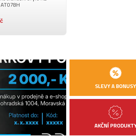
 AT078H
V
Měkké pouzdro
n
Kč
s
SLEVY A BONUSY
AKČNÍ PRODUKT