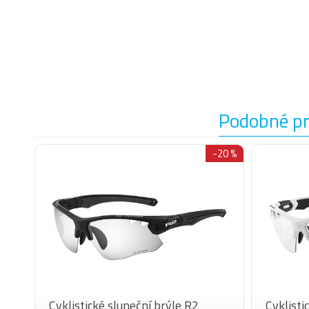
Podobné p
-20 %
Cyklistické sluneční brýle R2
Cyklisti