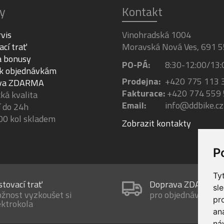
y
Kontakt
rvis
Vinohradská 1004
ací trať
Moravská Nová Ves, 691 5
a bonusy
PO-PÁ:
8:30-12:00/13:
 k objednávkám
Prodejna:
+420 775 113 
va ZDARMA
Fakturace:
+420 774 559
á kvalita
Email:
info@ddbike.cz
 do 24h
00 kol skladem
Zobrazit kontakty
P
Ty
stovací trať
Doprava ZDARMA
sl
žnost vyzkoušet si
pro objednávky nad
pr
ektrokola
an
ná