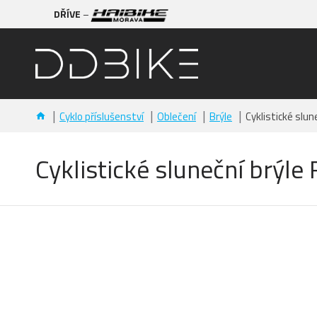
DŘÍVE
–
Cyklo příslušenství
Oblečení
Brýle
Cyklistické slu
Cyklistické sluneční brý