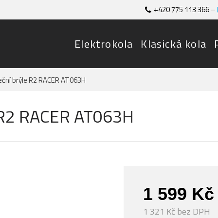
+420 775 113 366 –
Elektrokola
Klasická kola
neční brýle R2 RACER AT063H
le R2 RACER AT063H
1 599 Kč
1 321 Kč bez DPH