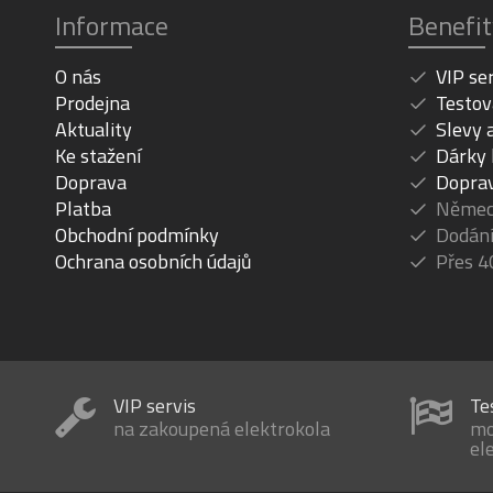
Informace
Benefit
O nás
VIP se
Prodejna
Testov
Aktuality
Slevy 
Ke stažení
Dárky
Doprava
Dopra
Platba
Německ
Obchodní podmínky
Dodání
Ochrana osobních údajů
Přes 4
VIP servis
Te
na zakoupená elektrokola
mo
el