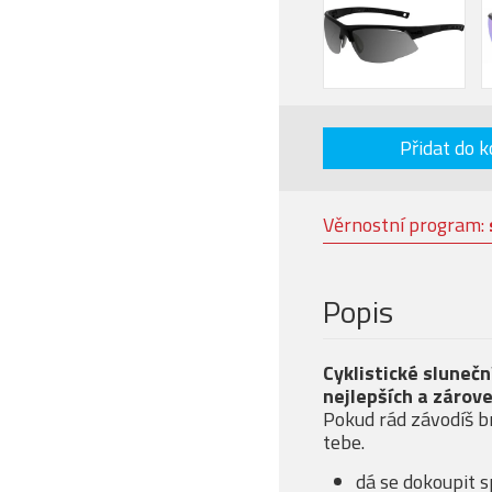
Přidat do k
Věrnostní program:
Popis
Cyklistické sluneč
nejlepších a zárov
Pokud rád závodíš b
tebe.
dá se dokoupit 