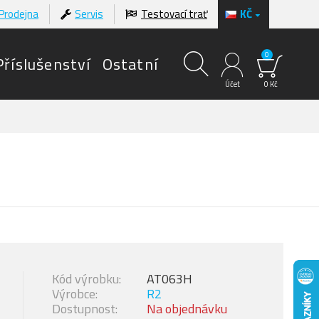
Prodejna
Servis
Testovací trať
KČ
0
Příslušenství
Ostatní
Účet
0 Kč
Kód výrobku:
AT063H
Výrobce:
R2
Dostupnost:
Na objednávku