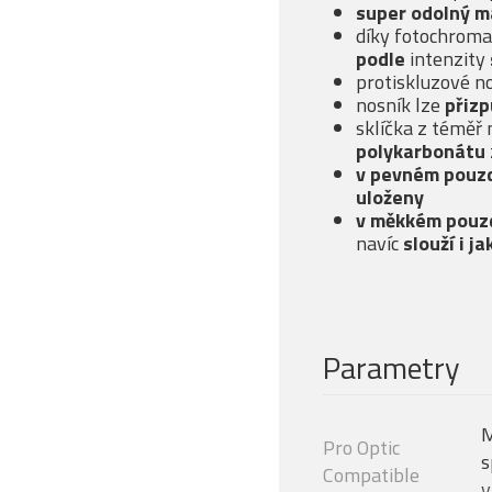
super odolný m
díky fotochroma
podle
intenzity
protiskluzové n
nosník lze
přizp
sklíčka z téměř
polykarbonátu
v pevném pouz
uloženy
v měkkém pouz
navíc
slouží i ja
Parametry
M
Pro Optic
s
Compatible
v