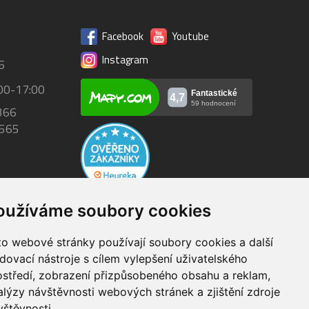
Facebook
Youtube
Instagram
5
00-17:00
366
 565
oužíváme soubory cookies
to webové stránky používají soubory cookies a další
Dodání do 24h
edovací nástroje s cílem vylepšení uživatelského
 1600 Kč
zboží skladem při objednání
ostředí, zobrazení přizpůsobeného obsahu a reklam,
do 14:00
alýzy návštěvnosti webových stránek a zjištění zdroje
vštěvnosti.