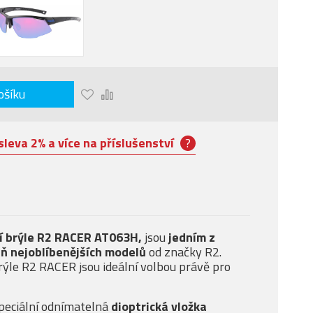
ošíku
sleva 2% a více na příslušenství
?
ní brýle R2 RACER AT063H,
jsou
jedním z
eň nejoblíbenějších modelů
od značky R2.
rýle R2 RACER jsou ideální volbou právě pro
speciální odnímatelná
dioptrická vložka