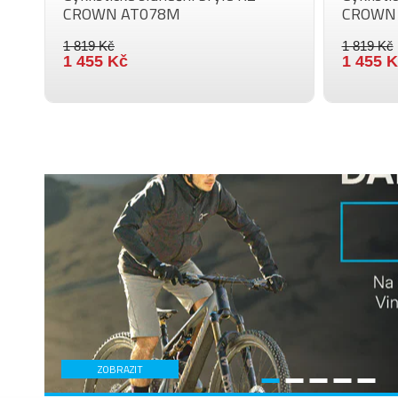
CROWN AT078M
CROWN
1 819 Kč
1 819 Kč
1 455 Kč
1 455 
ZOBRAZIT