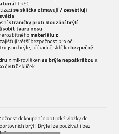
ateriál
TR90
tizaci
se sklíčka ztmavují / zesvětlují
světla
osní
straničky proti klouzání brýlí
ůsobit tvaru nosu
 nerozbitného
materiálu z
zajišťují větší bezpečnost pro oči
dru
jsou brýle, případně sklíčka
bezpečně
dru
z mikrovláken
se brýle nepoškrábou
a
ko čistič
sklíček
ožnost dokoupení dioptrické vložky do
portovních brýlí. Brýle lze používat i bez
ložky.