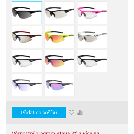
Přidat do košíku
Věrnostní program:
sleva 2% a více na