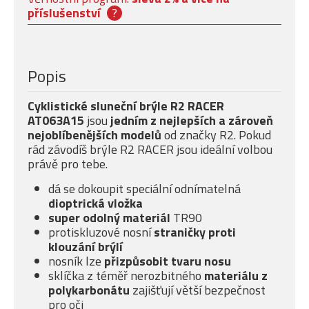
příslušenství
?
Popis
Cyklistické sluneční brýle R2 RACER
AT063A15
jsou
jedním z
nejlepších a zároveň
nejoblíbenějších modelů
od značky R2. Pokud
rád závodíš brýle R2 RACER jsou ideální volbou
právě pro tebe.
dá se dokoupit speciální odnímatelná
dioptrická vložka
super odolný materiál
TR90
protiskluzové nosní
straničky proti
klouzání brýlí
nosník lze
přizpůsobit tvaru nosu
sklíčka z téměř nerozbitného
materiálu z
polykarbonátu
zajišťují větší bezpečnost
pro oči