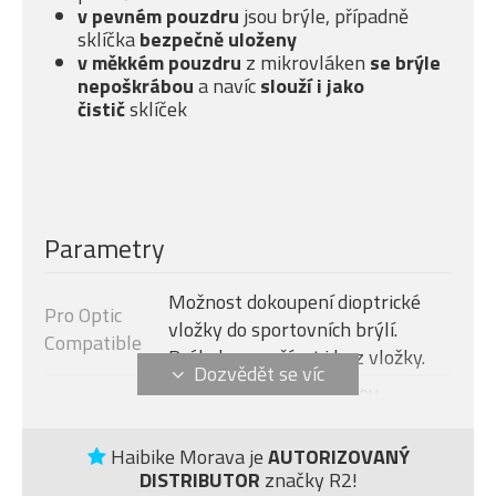
v pevném pouzdru
jsou brýle, případně
sklíčka
bezpečně uloženy
v měkkém pouzdru
z mikrovláken
se brýle
nepoškrábou
a navíc
slouží i jako
čistič
sklíček
Parametry
Možnost dokoupení dioptrické
Pro Optic
vložky do sportovních brýlí.
Compatible
Brýle lze používat i bez vložky.
Garantujeme prověřenou
Certifikát
bezpečnost.
Odolný a extrémně lehký hight-
Haibike Morava je
AUTORIZOVANÝ
DISTRIBUTOR
značky R2!
Materiál
tec materiál TR90 s vysokou