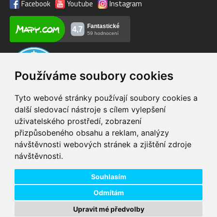
Facebook
Youtube
Instagram
Používáme soubory cookies
Tyto webové stránky používají soubory cookies a
další sledovací nástroje s cílem vylepšení
uživatelského prostředí, zobrazení
VIP servis
Testovací trať
přizpůsobeného obsahu a reklam, analýzy
na zakoupená
možnost vyzkoušet si
návštěvnosti webových stránek a zjištění zdroje
elektrokola
elektrokola
návštěvnosti.
Doprava ZDARMA
Dodání do 24h
pro objednávky nad 1600
zboží skladem při
Kč
objednání do 14:00
Souhlasím
Odmítám
Upravit mé předvolby
Copyright © 2026 DD PNEU s.r.o. Všechna práva vyhrazena.