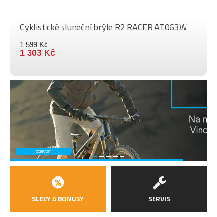
Měkké
mikrovláken se brýle
pouzdro
nepoškrábou a zároveň lze
použít i jako čistič sklíček.
Cyklistické sluneční brýle R2 RACER AT063W
1 599 Kč
1 303 Kč
ZOBRAZIT
SLEVY A BONUSY
SERVIS