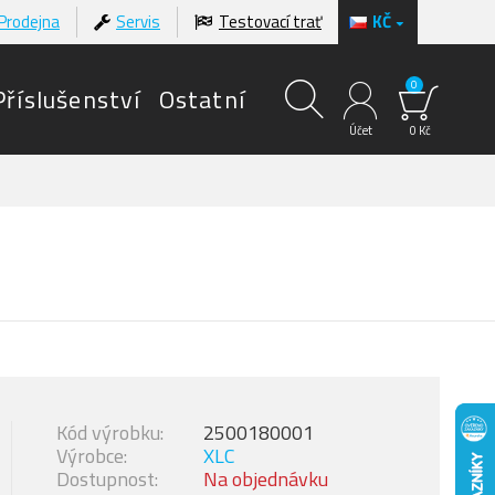
Prodejna
Servis
Testovací trať
KČ
0
Příslušenství
Ostatní
Účet
0 Kč
Kód výrobku:
2500180001
Výrobce:
XLC
Dostupnost:
Na objednávku