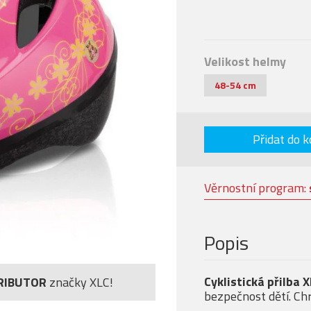
Velikost helmy
48-54 cm
Přidat do k
Věrnostní program:
Popis
Cyklistická přilba 
RIBUTOR
značky XLC!
bezpečnost dětí. Chr