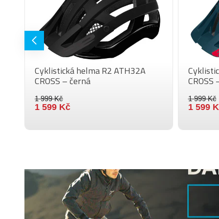
Cyklistická helma R2 ATH32A
Cyklist
CROSS – černá
CROSS –
1 999 Kč
1 999 Kč
1 599 Kč
1 599 