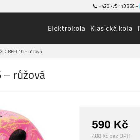
+420 775 113 366 –
Elektrokola
Klasická kola
XLC BH-C16 – růžová
 – růžová
590 Kč
488 Kč bez DPH