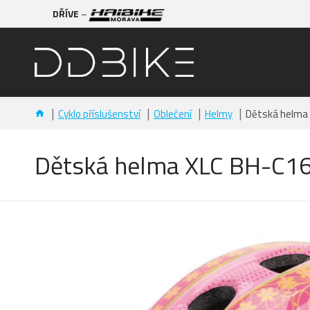
DŘÍVE
–
Cyklo příslušenství
Oblečení
Helmy
Dětská helma 
Dětská helma XLC BH-C16