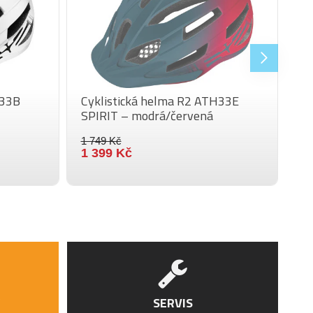
H33B
Cyklistická helma R2 ATH33E
SPIRIT – modrá/červená
1 749 Kč
1 399 Kč
SERVIS