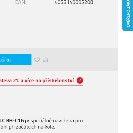
EAN:
4055149095208
ošíku
sleva 2% a více na příslušenství
?
XLC BH-C16 je
speciálně navržena pro
ání při začátcích na kole.