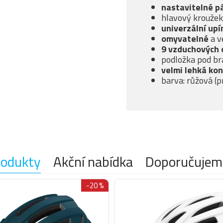
nastavitelné p
hlavový krouže
univerzální up
omyvatelné
a v
9 vzduchových 
podložka pod br
velmi lehká ko
barva: růžová (p
rodukty
Akční nabídka
Doporučujem
-20 %