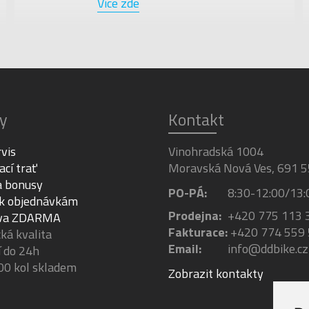
Více zde
y
Kontakt
rvis
Vinohradská 1004
ací trať
Moravská Nová Ves, 691 5
a bonusy
PO-PÁ:
8:30-12:00/13:
 k objednávkám
Prodejna:
+420 775 113 
va ZDARMA
Fakturace:
+420 774 559
á kvalita
Email:
info@ddbike.cz
 do 24h
00 kol skladem
Zobrazit kontakty