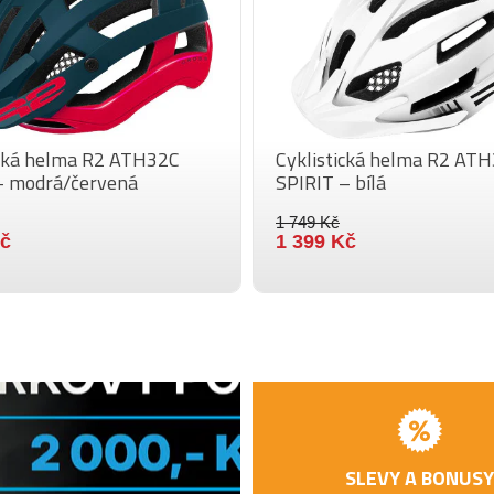
ická helma R2 ATH32C
Cyklistická helma R2 AT
 modrá/červená
SPIRIT – bílá
1 749 Kč
Kč
1 399 Kč
SLEVY A BONUSY