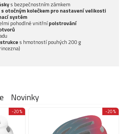
ásky
s bezpečnostním zámkem
k
s otočným kolečkem pro nastavení velikosti
ínací systém
elmi pohodlné vnitřní
polstrování
otvorů
adu
nstrukce
s hmotností pouhých 200 g
rincezna)
e
Novinky
-20 %
-20 %