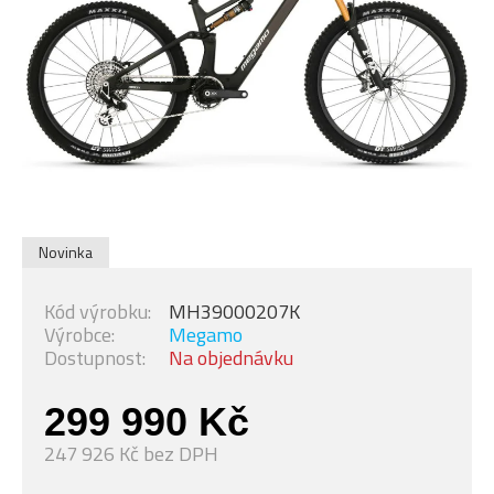
Novinka
Kód výrobku:
MH39000207K
Výrobce:
Megamo
Dostupnost:
Na objednávku
299 990 Kč
247 926 Kč bez DPH