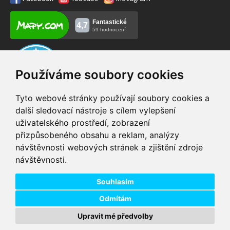
Používáme soubory cookies
Tyto webové stránky používají soubory cookies a
další sledovací nástroje s cílem vylepšení
uživatelského prostředí, zobrazení
VIP servis
Testovací trať
přizpůsobeného obsahu a reklam, analýzy
na zakoupená
možnost vyzkoušet si
návštěvnosti webových stránek a zjištění zdroje
elektrokola
elektrokola
návštěvnosti.
Doprava ZDARMA
Dodání do 24h
pro objednávky nad 1600
zboží skladem při
Kč
objednání do 14:00
Souhlasím
Odmítám
Upravit mé předvolby
Copyright © 2026 DD PNEU s.r.o. Všechna práva vyhrazena.
bb9