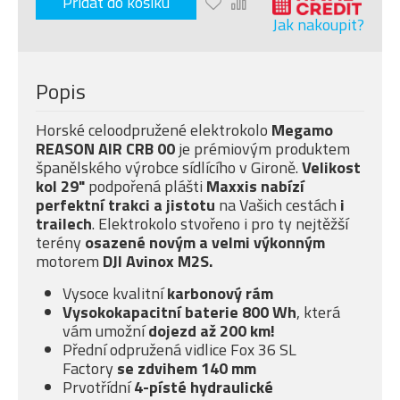
Přidat do košíku
Jak nakoupit?
Popis
Horské celoodpružené elektrokolo
Megamo
REASON AIR CRB 00
je prémiovým produktem
španělského výrobce sídlícího v Gironě.
Velikost
kol 29"
podpořená plášti
Maxxis nabízí
perfektní trakci a jistotu
na Vašich cestách
i
trailech
. Elektrokolo stvořeno i pro ty nejtěžší
terény
osazené novým a velmi
výkonným
motorem
DJI Avinox M2S.
Vysoce kvalitní
karbonový rám
Vysokokapacitní baterie 800 Wh
, která
vám umožní
dojezd až 200 km!
Přední odpružená vidlice Fox 36 SL
Factory
se
zdvihem 140 mm
Prvotřídní
4-písté
hydraulické