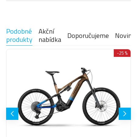
Modelový rok
2027
BATERIE
DJI AVINOX 800 Wh
NABÍJEČKA
DJI AVINOX 12A Fast Charger
Podobné
Akční
Doporučujeme
Novink
FOX 36 SL Factory Kashima,
VIDLICE
produkty
nabídka
vzduch, 140mm
FOX Float Factory, Evol LV,
-25 %
TLUMIČ
vzduch, 140 mm
Sram XX Eagle T-Type AXS, 12-
ŘAZENÍ
rychlostí
ŘADÍCÍ
Sram AXS Pod Ultimate
PÁČKA
KAZETOVÝ
Sram XX Eagle T-Type, 10-52
PASTOREK
zubů
(ZADNÍ)
Sram XX Eagle T-TYPE Avinox