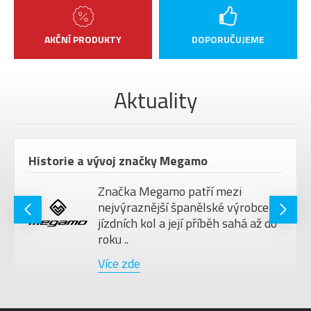
teleskopická sedlovka Fox
SEDLOVKA
Transfer Factory Kashima
AKČNÍ PRODUKTY
DOPORUČUJEME
31,6mm
PEDÁLY
bez pedálů
MAX.
Aktuality
HMOTNOST
120 kg
JEZDCE
VELIKOST
29"
Historie a vývoj značky Megamo
KOL
Barva
Garnet UD, Garnet UD
Značka Megamo patří mezi
nejvýraznější španělské výrobce
jízdních kol a její příběh sahá až do
roku ..
Více zde