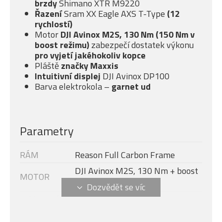
brzdy
Shimano XTR M9220
Řazení
Sram XX Eagle AXS T-Type
(12
rychlostí)
Motor
DJI Avinox M2S, 130 Nm (150 Nm v
boost režimu)
zabezpečí dostatek výkonu
pro vyjetí jakéhokoliv kopce
Pláště
značky Maxxis
Intuitivní displej
DJI Avinox DP100
Barva elektrokola –
garnet ud
Parametry
RÁM
Reason Full Carbon Frame
DJI Avinox M2S, 130 Nm + boost
MOTOR
- 150 Nm (1300 W)
Velikost rámu
S
DISPLEJ
DJI AVINOX DP100