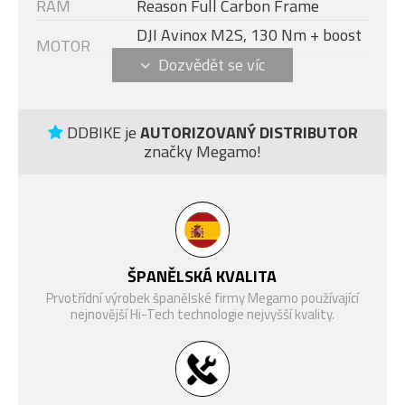
RÁM
Reason Full Carbon Frame
DJI Avinox M2S, 130 Nm + boost
MOTOR
- 150 Nm (1300 W)
Velikost rámu
XL
DISPLEJ
DJI AVINOX DP100
DDBIKE je
AUTORIZOVANÝ DISTRIBUTOR
Modelový rok
2027
značky Megamo!
BATERIE
DJI AVINOX 800 Wh
NABÍJEČKA
DJI AVINOX 12A Fast Charger
FOX 36 SL Factory Kashima,
VIDLICE
vzduch, 140mm
ŠPANĚLSKÁ KVALITA
FOX Float Factory, Evol LV,
TLUMIČ
Prvotřídní výrobek španělské firmy Megamo používající
vzduch, 140 mm
nejnovější Hi-Tech technologie nejvyšší kvality.
Sram XX Eagle T-Type AXS, 12-
ŘAZENÍ
rychlostí
ŘADÍCÍ
Sram AXS Pod Ultimate