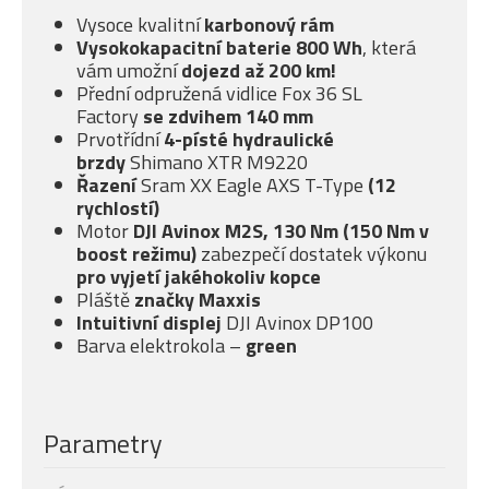
Vysoce kvalitní
karbonový rám
Vysokokapacitní baterie 800 Wh
, která
vám umožní
dojezd až 200 km!
Přední odpružená vidlice Fox 36 SL
Factory
se
zdvihem 140 mm
Prvotřídní
4-písté
hydraulické
brzdy
Shimano XTR M9220
Řazení
Sram XX Eagle AXS T-Type
(12
rychlostí)
Motor
DJI Avinox M2S, 130 Nm (150 Nm v
boost režimu)
zabezpečí dostatek výkonu
pro vyjetí jakéhokoliv kopce
Pláště
značky Maxxis
Intuitivní displej
DJI Avinox DP100
Barva elektrokola –
green
Parametry