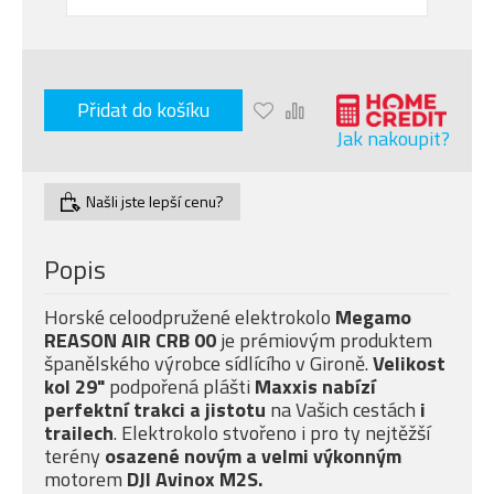
Přidat do košíku
Jak nakoupit?
Našli jste lepší cenu?
Popis
Horské celoodpružené elektrokolo
Megamo
REASON AIR CRB 00
je prémiovým produktem
španělského výrobce sídlícího v Gironě.
Velikost
kol 29"
podpořená plášti
Maxxis nabízí
perfektní trakci a jistotu
na Vašich cestách
i
trailech
. Elektrokolo stvořeno i pro ty nejtěžší
terény
osazené novým a velmi
výkonným
motorem
DJI Avinox M2S.