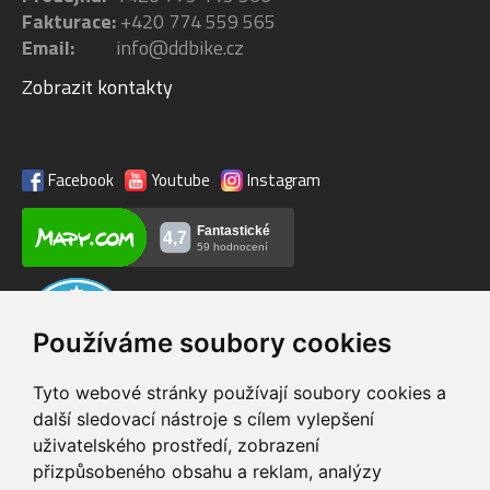
Fakturace:
+420 774 559 565
Email:
info@ddbike.cz
Zobrazit kontakty
Facebook
Youtube
Instagram
Používáme soubory cookies
Tyto webové stránky používají soubory cookies a
další sledovací nástroje s cílem vylepšení
uživatelského prostředí, zobrazení
VIP servis
Testovací trať
přizpůsobeného obsahu a reklam, analýzy
na zakoupená
možnost vyzkoušet si