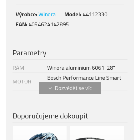
Výrobce:
Winora
Model:
44112330
EAN:
4054624142895
Parametry
RÁM
Winora aluminium 6061, 28"
Bosch Performance Line Smart
MOTOR
System 250 W, 75 Nm
DISPLEJ
Bosch Intuvia 100 + LED Remote
Modelový rok
2024
Doporučujeme dokoupit
BATERIE
Bosch PowerTube, 500 Wh
NABÍJEČKA
Bosch compact charger 2A
SR Suntour NEX E25, ocelová