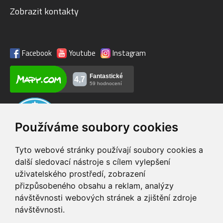
Zobrazit kontakty
Facebook
Youtube
Instagram
Používáme soubory cookies
Tyto webové stránky používají soubory cookies a
další sledovací nástroje s cílem vylepšení
uživatelského prostředí, zobrazení
VIP servis
Testovací trať
přizpůsobeného obsahu a reklam, analýzy
na zakoupená
možnost vyzkoušet si
návštěvnosti webových stránek a zjištění zdroje
elektrokola
elektrokola
návštěvnosti.
Doprava ZDARMA
Dodání do 24h