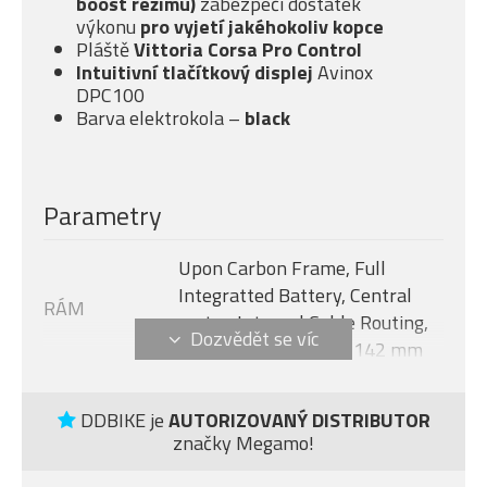
boost režimu)
zabezpečí dostatek
výkonu
pro vyjetí jakéhokoliv kopce
Pláště
Vittoria Corsa Pro Control
Intuitivní tlačítkový displej
Avinox
DPC100
Barva elektrokola –
black
Parametry
Upon Carbon Frame, Full
Integratted Battery, Central
RÁM
motor, Internal Cable Routing,
Flat Mount Disc 12 x 142 mm
Avinox M2S, 130 Nm + boost -
MOTOR
150 Nm (1300 W)
DDBIKE je
AUTORIZOVANÝ DISTRIBUTOR
značky Megamo!
Velikost rámu
L
AVINOX DPC100, 2-inch OLED