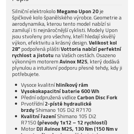
Silniční elektrokolo
Megamo Upon 20
je
špičkové kolo španělského výrobce. Geometrie a
aerodynamika, kterou tento model nabízí si
zamilují i ti nejnáročnější cyklisti. Modely Upon
jsou stvořeny pro všechny, kteří hledají skvělý
výkon, efektivitu a krásný design.
Velikost kol
28"
podpořená plášti
Vottoria nabízí
perfektní
rychlost a jistotu
na Vašich cestách. Osazeno
výkonným motorem
Avinox M2S
, který dodává
plynulou a intuitivní podporu přesně tehdy, kdy ji
potřebujete.
Vysoce kvalitní
hliníkový rám
Vysokokapacitní baterie 600 Wh
Přední odpružená vidlice
Carbon Disc Fork
Prvotřídní
2-písté
hydraulické
brzdy
Shimano 105 Di2 R7170
Kvalitní řazení
Shimano 105 Di2
R7150
(převody 1x12 – 12 rychlostí)
Motor
DJI Avinox M2S, 130 Nm (150 Nm v