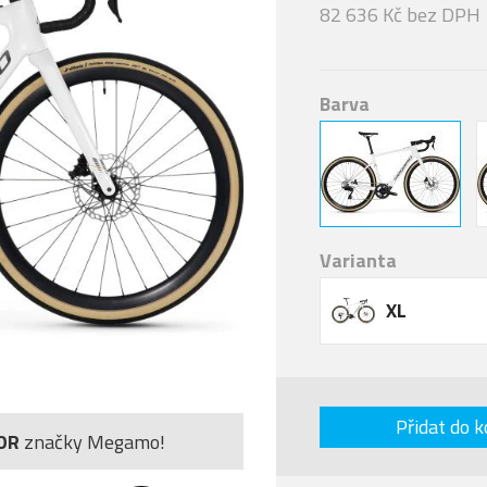
82 636 Kč bez DPH
Barva
Varianta
XL
Přidat do k
OR
značky Megamo!