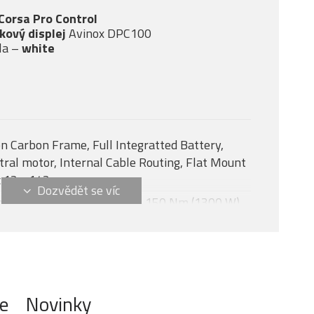
 Corsa Pro Control
tkový displej
Avinox DPC100
la –
white
n Carbon Frame, Full Integratted Battery,
tral motor, Internal Cable Routing, Flat Mount
c 12 x 142 mm
nox M2S, 130 Nm + boost - 150 Nm (1300 W)
NOX DPC100, 2-inch OLED display
7
NOX 600 Wh
e
Novinky