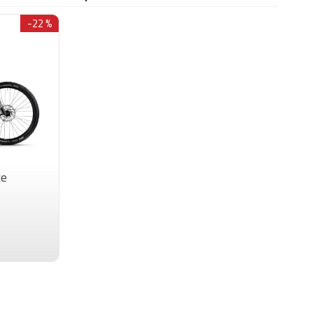
NOX 12A Fast Charger
n Carbon Disc Fork, Internal Cable Routing,
-22 %
t Mount Disc 12 x 100 mm
mano 105 R7100, 12-rychlostí
mano 105 R7120
mano HG710, 11-36 zubů
 Avinox Chainring Direct Mount 48T 12-Speed
ke
mano
mano 105 R7120, 180mm, 2-pístová
oučová brzda
mano 105 R7120, 180mm, 2-pístová
oučová brzda
toria Corsa Pro Control 42c