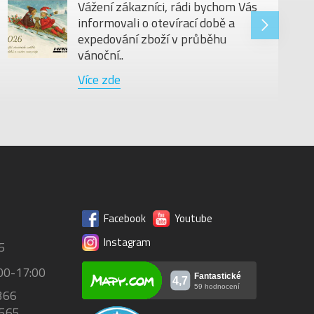
Vážení zákazníci, rádi bychom Vás
informovali o otevírací době a
expedování zboží v průběhu
vánoční..
Více zde
Facebook
Youtube
Instagram
5
00-17:00
366
 565