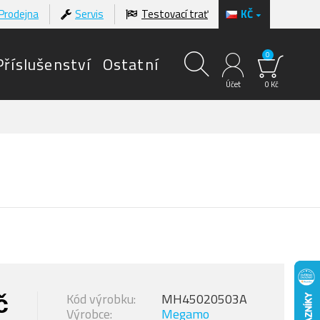
Prodejna
Servis
Testovací trať
KČ
0
Příslušenství
Ostatní
Účet
0 Kč
č
Kód výrobku:
MH45020503A
Výrobce:
Megamo