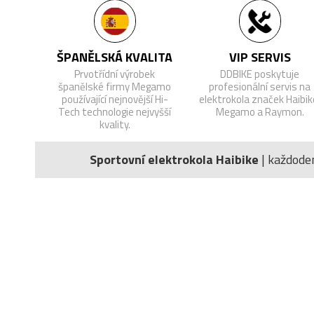
ŠPANĚLSKÁ KVALITA
VIP SERVIS
Prvotřídní výrobek
DDBIKE poskytuje
španělské firmy Megamo
profesionální servis na
používající nejnovější Hi-
elektrokola značek Haibik
Tech technologie nejvyšší
Megamo a Raymon.
kvality.
Sportovní elektrokola Haibike
| každode