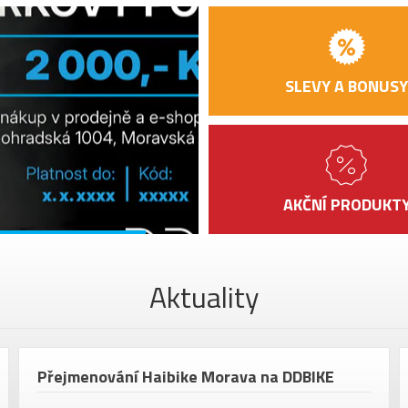
ZAPLETENÝCH
Meg
KOL
ŘÍDÍTKA
Car
SLEVY A BONUSY
HLAVOVÉ
FSA
SLOŽENÍ
SEDLO
Sel
SEDLOVKA
Meg
AKČNÍ PRODUKT
PEDÁLY
bez
VELIKOST KOL
28"
Barva
Whi
Aktuality
Přejmenování Haibike Morava na DDBIKE