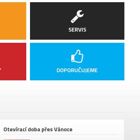
amo All Road AL HG
bon Full Integratted Internal Cable Routing
SERVIS
 Internal Cable Routing
le Royal SRX Open
amo Carbon Ø 27.2 mm
Y
DOPORUČUJEME
 pedálů
te
Otevírací doba přes Vánoce