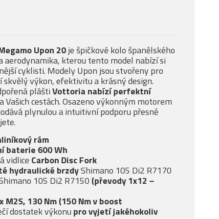
Megamo Upon 20
je špičkové kolo španělského
a aerodynamika, kterou tento model nabízí si
čnější cyklisti. Modely Upon jsou stvořeny pro
í skvělý výkon, efektivitu a krásný design.
pořená plášti
Vottoria nabízí
perfektní
a Vašich cestách. Osazeno výkonným motorem
dodává plynulou a intuitivní podporu přesně
jete.
hliníkový rám
í baterie 600 Wh
 vidlice
Carbon Disc Fork
té
hydraulické brzdy
Shimano 105 Di2 R7170
Shimano 105 Di2 R7150
(převody 1x12 –
ox M2S, 130 Nm (150 Nm v boost
čí dostatek výkonu
pro vyjetí jakéhokoliv