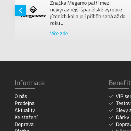
Značka Megamo patří mezi
nejvýraznější španělské výrobce
jízdních kol a její příběh sahá až do
roku ..
Více zde
Informace
Benefit
O nás
VIP se
Prodejna
Testov
Aktuality
Slevy 
Ke stažení
Dárky
Doprava
Dopra