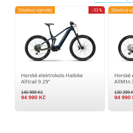
Skladový výprodej
-33 %
Skladový v
Horské elektrokolo Haibike
Horské 
Alltrail 9 29"
AllMtn 
140 999 Kč
130 399 
94 990 Kč
94 990