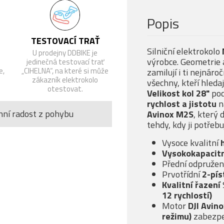
Popis
TESTOVACÍ TRAŤ
Silniční elektrokolo
U prodejny DDBIKE je
výrobce. Geometrie 
jedinečná testovací trať
e,
„CIHELNA“, na které si může
zamilují i ti nejnáro
zákazník elektrokolo
všechny, kteří hledaj
otestovat.
Velikost kol 28"
pod
rychlost a jistotu
n
nní radost z pohybu
Avinox M2S
, který 
tehdy, kdy ji potřebu
Vysoce kvalitní
Vysokokapacitn
Přední odpružená
Prvotřídní
2-pís
Kvalitní řazení
12 rychlostí)
Motor
DJI Avin
režimu)
zabezpe