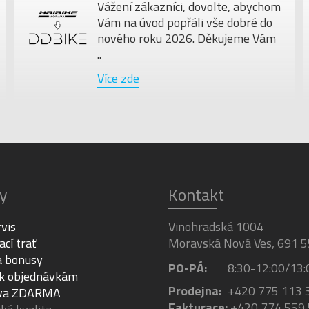
Vážení zákazníci, dovolte, abychom
Vám na úvod popřáli vše dobré do
nového roku 2026. Děkujeme Vám
..
Více zde
y
Kontakt
rvis
Vinohradská 1004
ací trať
Moravská Nová Ves, 691 5
a bonusy
PO-PÁ:
8:30-12:00/13:
 k objednávkám
Prodejna:
+420 775 113 
va ZDARMA
Fakturace:
+420 774 559