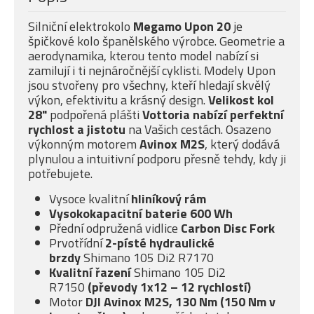
Silniční elektrokolo
Megamo Upon 20
je
špičkové kolo španělského výrobce. Geometrie a
aerodynamika, kterou tento model nabízí si
zamilují i ti nejnáročnější cyklisti. Modely Upon
jsou stvořeny pro všechny, kteří hledají skvělý
výkon, efektivitu a krásný design.
Velikost kol
28"
podpořená plášti
Vottoria nabízí
perfektní
rychlost a jistotu
na Vašich cestách. Osazeno
výkonným motorem
Avinox M2S
, který dodává
plynulou a intuitivní podporu přesně tehdy, kdy ji
potřebujete.
Vysoce kvalitní
hliníkový rám
Vysokokapacitní baterie 600 Wh
Přední odpružená vidlice
Carbon Disc Fork
Prvotřídní
2-písté
hydraulické
brzdy
Shimano 105 Di2 R7170
Kvalitní řazení
Shimano 105 Di2
R7150
(převody 1x12 – 12 rychlostí)
Motor
DJI Avinox M2S, 130 Nm (150 Nm v