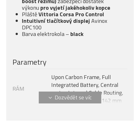
boost režimu)
zabezpečí dostatek
výkonu
pro vyjetí jakéhokoliv kopce
Pláště
Vittoria Corsa Pro Control
Intuitivní tlačítkový displej
Avinox
DPC100
Barva elektrokola –
black
Parametry
Upon Carbon Frame, Full
Integratted Battery, Central
RÁM
motor, Internal Cable Routing,
Flat Mount Disc 12 x 142 mm
Avinox M2S, 130 Nm + boost -
MOTOR
150 Nm (1300 W)
Velikost rámu
M
AVINOX DPC100, 2-inch OLED