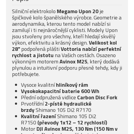
Silniční elektrokolo
Megamo Upon 20
je
špičkové kolo španělského výrobce. Geometrie a
aerodynamika, kterou tento model nabízí si
zamilují i ti nejnáročnější cyklisti. Modely Upon
jsou stvořeny pro všechny, kteří hledají skvělý
výkon, efektivitu a krásný design.
Velikost kol
28"
podpořená plášti
Vottoria nabízí
perfektní
rychlost a jistotu
na Vašich cestách. Osazeno
výkonným motorem
Avinox M2S
, který dodává
plynulou a intuitivní podporu přesně tehdy, kdy ji
potřebujete.
Vysoce kvalitní
hliníkový rám
Vysokokapacitní baterie 600 Wh
Přední odpružená vidlice
Carbon Disc Fork
Prvotřídní
2-písté
hydraulické
brzdy
Shimano 105 Di2 R7170
Kvalitní řazení
Shimano 105 Di2
R7150
(převody 1x12 – 12 rychlostí)
Motor
DJI Avinox M2S, 130 Nm (150 Nm v