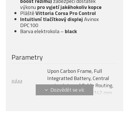
boost režimu)
zabezpečí dostatek
výkonu
pro vyjetí jakéhokoliv kopce
Pláště
Vittoria Corsa Pro Control
Intuitivní tlačítkový displej
Avinox
DPC100
Barva elektrokola –
black
Parametry
Upon Carbon Frame, Full
Integratted Battery, Central
RÁM
motor, Internal Cable Routing,
Flat Mount Disc 12 x 142 mm
Avinox M2S, 130 Nm + boost -
MOTOR
150 Nm (1300 W)
Velikost rámu
S
AVINOX DPC100, 2-inch OLED