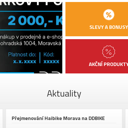
ZAPLETENÝCH
Meg
KOL
ŘÍDÍTKA
Car
SLEVY A BONUSY
HLAVOVÉ
FSA
SLOŽENÍ
SEDLO
Sel
SEDLOVKA
Meg
AKČNÍ PRODUKT
PEDÁLY
bez
VELIKOST KOL
28"
Barva
Whi
Aktuality
Přejmenování Haibike Morava na DDBIKE