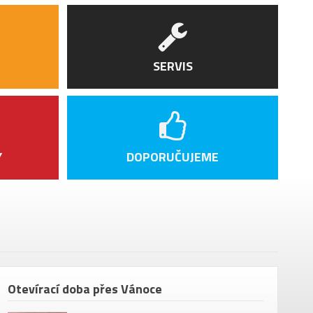
amo All Road AL HG
bon Full Integratted Internal Cable Routing
SERVIS
 Internal Cable Routing
le Royal SRX Open
amo Carbon Ø 27.2 mm
Y
DOPORUČUJEME
 pedálů
te
Otevírací doba přes Vánoce