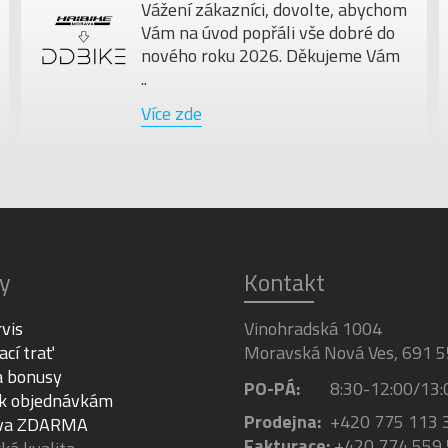
Vážení zákazníci, dovolte, abychom
Vám na úvod popřáli vše dobré do
nového roku 2026. Děkujeme Vám
..
Více zde
y
Kontakt
rvis
Vinohradská 1004
ací trať
Moravská Nová Ves, 691 5
a bonusy
PO-PÁ:
8:30-12:00/13:
 k objednávkám
Prodejna:
+420 775 113 
va ZDARMA
Fakturace:
+420 774 559