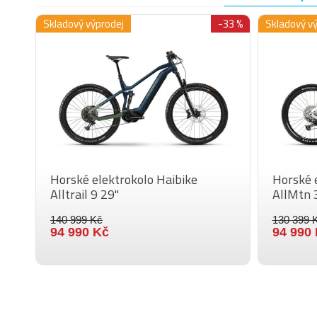
Skladový výprodej
-33 %
Skladový v
Horské elektrokolo Haibike
Horské 
Alltrail 9 29"
AllMtn 
140 999 Kč
130 399 
94 990 Kč
94 990