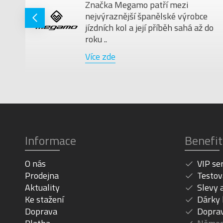
Značka Megamo patří mezi
nejvýraznější španělské výrobce
jízdních kol a její příběh sahá až do
roku ..
Více zde
Informace
Benefit
O nás
VIP se
Prodejna
Testov
Aktuality
Slevy 
Ke stažení
Dárky
Doprava
Dopra