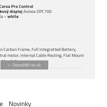
 Corsa Pro Control
tkový displej
Avinox DPC100
la –
white
n Carbon Frame, Full Integratted Battery,
tral motor, Internal Cable Routing, Flat Mount
c 12 x 142 mm
nox M2S, 130 Nm + boost - 150 Nm (1300 W)
NOX DPC100, 2-inch OLED display
7
NOX 600 Wh
e
Novinky