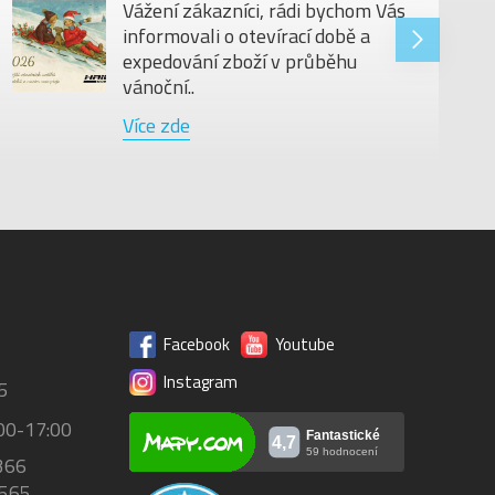
Vážení zákazníci, rádi bychom Vás
informovali o otevírací době a
expedování zboží v průběhu
vánoční..
Více zde
Facebook
Youtube
Instagram
5
00-17:00
366
 565