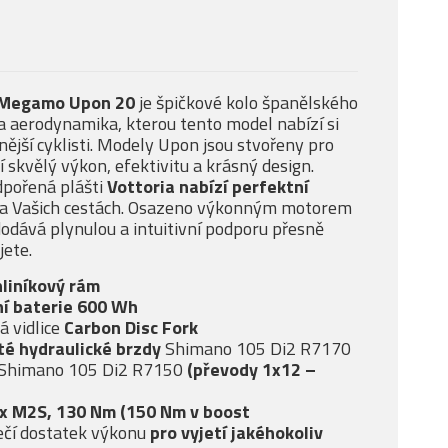
Megamo Upon 20
je špičkové kolo španělského
a aerodynamika, kterou tento model nabízí si
čnější cyklisti. Modely Upon jsou stvořeny pro
í skvělý výkon, efektivitu a krásný design.
pořená plášti
Vottoria nabízí
perfektní
a Vašich cestách. Osazeno výkonným motorem
dodává plynulou a intuitivní podporu přesně
jete.
hliníkový rám
í baterie 600 Wh
 vidlice
Carbon Disc Fork
té
hydraulické brzdy
Shimano 105 Di2 R7170
Shimano 105 Di2 R7150
(převody 1x12 –
ox M2S, 130 Nm (150 Nm v boost
čí dostatek výkonu
pro vyjetí jakéhokoliv