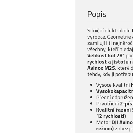
Popis
Silniční elektrokolo
výrobce. Geometrie 
zamilují i ti nejnáro
všechny, kteří hledaj
Velikost kol 28"
pod
rychlost a jistotu
n
Avinox M2S
, který 
tehdy, kdy ji potřebu
Vysoce kvalitní
Vysokokapacitn
Přední odpružená
Prvotřídní
2-pís
Kvalitní řazení
12 rychlostí)
Motor
DJI Avin
režimu)
zabezpe