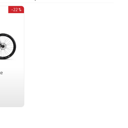
NOX 12A Fast Charger
n Carbon Disc Fork, Internal Cable Routing,
-22 %
t Mount Disc 12 x 100 mm
mano 105 R7100, 12-rychlostí
mano 105 R7120
mano HG710, 11-36 zubů
 Avinox Chainring Direct Mount 48T 12-Speed
ke
mano
mano 105 R7120, 180mm, 2-pístová
oučová brzda
mano 105 R7120, 180mm, 2-pístová
oučová brzda
toria Corsa Pro Control 42c