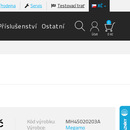
Prodejna
Servis
Testovací trať
KČ
0
Příslušenství
Ostatní
Účet
0 Kč
č
Kód výrobku:
MH45020203A
Výrobce:
Megamo