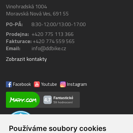
Vinohradská 1004
Moravská Nová Ves, 691 55
PO-PÁ:
8:30-12:00/13:00-17:00
Prodejna:
+420 775 113 366
Fakturace:
+420 774 559 565
Email:
info@ddbike.cz
Zobrazit kontakty
Facebook
Youtube
Instagram
Používáme soubory cookies