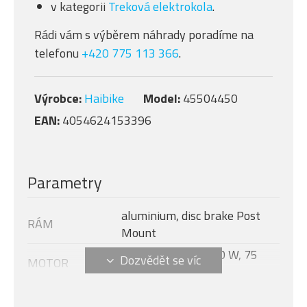
v kategorii
Treková elektrokola
.
Rádi vám s výběrem náhrady poradíme na
telefonu
+420 775 113 366
.
Výrobce:
Haibike
Model:
45504450
EAN:
4054624153396
Parametry
aluminium, disc brake Post
RÁM
Mount
Yamaha PW-S2 250 W, 75
MOTOR
Nm, 25 km/h
DISPLEJ
Yamaha Side Switch